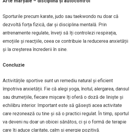
Arte marțiale – disciplină și autocontrol
Sporturile precum karate, judo sau taekwondo nu doar că
dezvoltă forța fizică, dar și disciplina mentală. Prin
antrenamente regulate, înveți să îți controlezi respirația,
emoțiile și reacțiile, ceea ce contribuie la reducerea anxietății
și la creșterea încrederii în sine.
Concluzie
Activitățile sportive sunt un remediu natural și eficient
împotriva anxietății. Fie că alegi yoga, înotul, alergarea, dansul
sau drumețiile, fiecare mișcare îți oferă o doză de liniște și
echilibru interior. Important este să găsești acea activitate
care rezonează cu tine și să o practici regulat. În timp, sportul
va deveni nu doar un obicei sănătos, ci și o formă de terapie
care îți aduce claritate, calm și energie pozitivă.