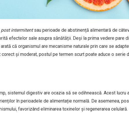
e
post intermitent
sau perioade de abstinență alimentară de câte
torită efectelor sale asupra sănătății. Deși la prima vedere pare di
e arată că organismul are mecanisme naturale prin care se adapte
t corect și moderat, postul pe termen scurt poate aduce o serie 
p, sistemul digestiv are ocazia să se odihnească. Acest lucru a
utrienților în perioadele de alimentație normală. De asemenea, pos
ismului, favorizând eliminarea toxinelor și regenerarea celulară.