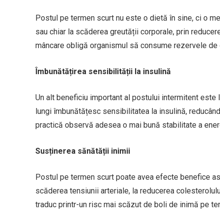
Postul pe termen scurt nu este o dietă în sine, ci o m
sau chiar la scăderea greutății corporale, prin reducer
mâncare obligă organismul să consume rezervele de gr
Îmbunătățirea sensibilității la insulină
Un alt beneficiu important al postului intermitent este
lungi îmbunătățesc sensibilitatea la insulină, reducân
practică observă adesea o mai bună stabilitate a energi
Susținerea sănătății inimii
Postul pe termen scurt poate avea efecte benefice asup
scăderea tensiunii arteriale, la reducerea colesterolul
traduc printr-un risc mai scăzut de boli de inimă pe te