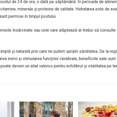
postul de 24 de ore, o dată pe săptămână. În perioada de aliment
 vitamine, minerale și proteine de calitate. Hidratarea este de a
 sunt permise în timpul postului.
emeile însărcinate sau cele care alăptează ar trebui să consulte
implă și naturală prin care ne putem sprijini sănătatea. De la reg
rea inimii și stimularea funcțiilor cerebrale, beneficiile sale sunt
 poate deveni un aliat valoros pentru echilibrul și vitalitatea pe t