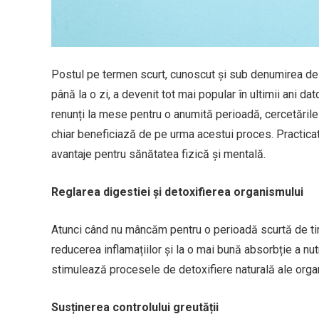
Postul pe termen scurt, cunoscut și sub denumirea d
până la o zi, a devenit tot mai popular în ultimii ani da
renunți la mese pentru o anumită perioadă, cercetăril
chiar beneficiază de pe urma acestui proces. Practica
avantaje pentru sănătatea fizică și mentală.
Reglarea digestiei și detoxifierea organismului
Atunci când nu mâncăm pentru o perioadă scurtă de tim
reducerea inflamațiilor și la o mai bună absorbție a n
stimulează procesele de detoxifiere naturală ale organ
Susținerea controlului greutății