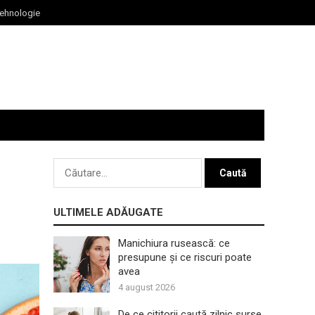
ehnologie
Caută
după:
ULTIMELE ADĂUGATE
Manichiura rusească: ce
presupune și ce riscuri poate
avea
4 august 2026
De ce cititorii caută zilnic surse