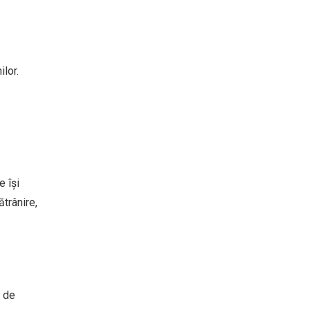
lor.
e își
trânire,
e de