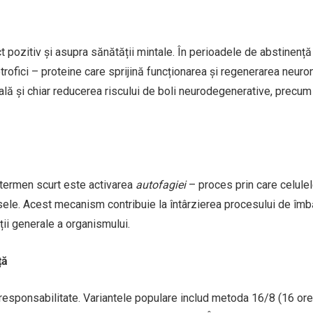
t pozitiv și asupra sănătății mintale. În perioadele de abstinență
rofici – proteine care sprijină funcționarea și regenerarea neuroni
ală și chiar reducerea riscului de boli neurodegenerative, precum
 termen scurt este activarea
autofagiei
– proces prin care celulel
sele. Acest mecanism contribuie la întârzierea procesului de îmbă
ții generale a organismului.
ță
i responsabilitate. Variantele populare includ metoda 16/8 (16 or