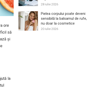
28 iulie 2026
Pielea corpului poate deveni
sensibilă la balsamul de rufe,
nu doar la cosmetice
va ore
20 iulie 2026
ficil să
ază și
de
jută la
tul