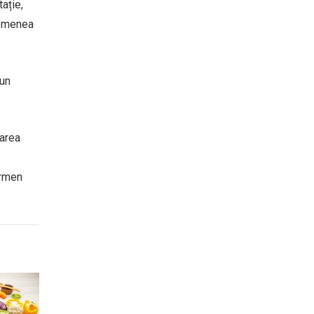
ație,
semenea
 un
larea
ermen