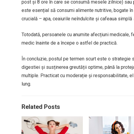
post și 8 ore în care se consumă mesele zilnice) sau 
este esențial să consumi alimente nutritive, bogate în
crucială – apa, ceaiurile neîndulcite și cafeaua simplă
Totodată, persoanele cu anumite afecțiuni medicale, f
medic înainte de a începe o astfel de practică.
În concluzie, postul pe termen scurt este o strategie s
digestiei și susținerea greutății optime, până la proteja
multiple. Practicat cu moderație și responsabilitate, el
lung.
Related Posts