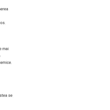
nerea
pos.
re mai
ă
icemice.
estea se