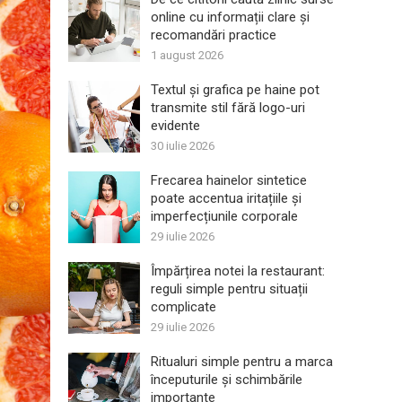
online cu informații clare și
recomandări practice
1 august 2026
Textul și grafica pe haine pot
transmite stil fără logo-uri
evidente
30 iulie 2026
Frecarea hainelor sintetice
poate accentua iritațiile și
imperfecțiunile corporale
29 iulie 2026
Împărțirea notei la restaurant:
reguli simple pentru situații
complicate
29 iulie 2026
Ritualuri simple pentru a marca
începuturile și schimbările
importante