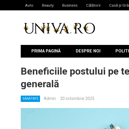
Auto
Beauty
Business
Călătorii
Casă și Gră
PRIMA PAGINĂ
DESPRE NOI
POLITI
Beneficiile postului pe 
generală
Admin
·
20 octombrie 2025
SĂNĂTATE