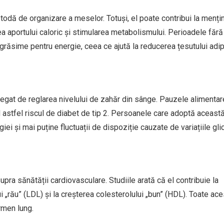
etodă de organizare a meselor. Totuși, el poate contribui la menți
ea aportului caloric și stimularea metabolismului. Perioadele fără
ăsime pentru energie, ceea ce ajută la reducerea țesutului adi
 legat de reglarea nivelului de zahăr din sânge. Pauzele alimenta
d astfel riscul de diabet de tip 2. Persoanele care adoptă aceast
ei și mai puține fluctuații de dispoziție cauzate de variațiile gl
ra sănătății cardiovasculare. Studiile arată că el contribuie la
ui „rău” (LDL) și la creșterea colesterolului „bun” (HDL). Toate ac
rmen lung.