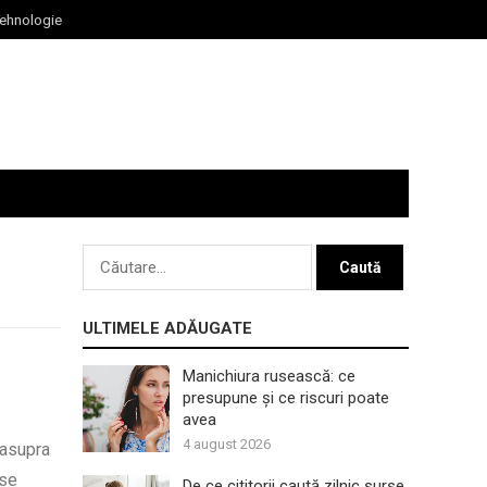
ehnologie
Caută
după:
ULTIMELE ADĂUGATE
Manichiura rusească: ce
presupune și ce riscuri poate
avea
4 august 2026
 asupra
 se
De ce cititorii caută zilnic surse