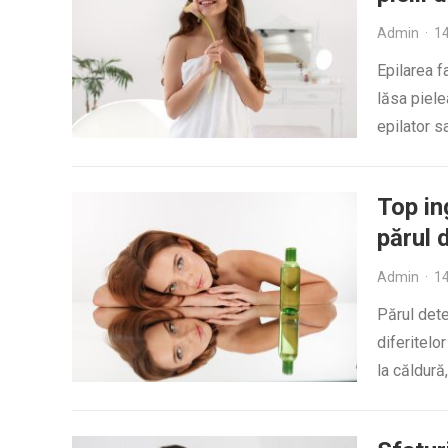
Admin
·
14
Epilarea f
lăsa piele
epilator s
Top in
părul 
Admin
·
14
Părul dete
diferitelo
la căldură