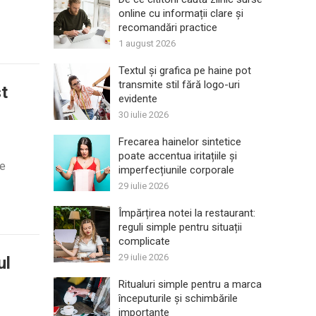
online cu informații clare și
recomandări practice
1 august 2026
Textul și grafica pe haine pot
transmite stil fără logo-uri
st
evidente
30 iulie 2026
Frecarea hainelor sintetice
poate accentua iritațiile și
ie
imperfecțiunile corporale
29 iulie 2026
Împărțirea notei la restaurant:
reguli simple pentru situații
complicate
29 iulie 2026
ul
Ritualuri simple pentru a marca
începuturile și schimbările
importante