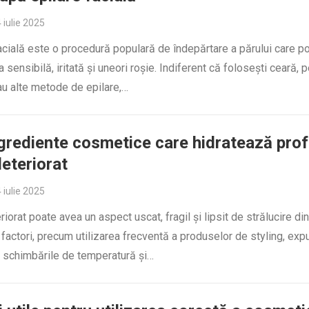
 iulie 2025
acială este o procedură populară de îndepărtare a părului care p
a sensibilă, iritată și uneori roșie. Indiferent că folosești ceară, 
au alte metode de epilare,…
grediente cosmetice care hidratează pro
deteriorat
 iulie 2025
riorat poate avea un aspect uscat, fragil și lipsit de strălucire di
r factori, precum utilizarea frecventă a produselor de styling, ex
, schimbările de temperatură și…