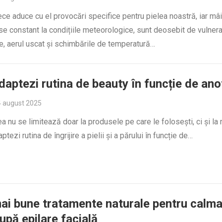
ce aduce cu el provocări specifice pentru pielea noastră, iar mâi
se constant la condițiile meteorologice, sunt deosebit de vulnera
e, aerul uscat și schimbările de temperatură…
aptezi rutina de beauty în funcție de an
 august 2025
 nu se limitează doar la produsele pe care le folosești, ci și la
aptezi rutina de îngrijire a pielii și a părului în funcție de…
ai bune tratamente naturale pentru calm
după epilare facială