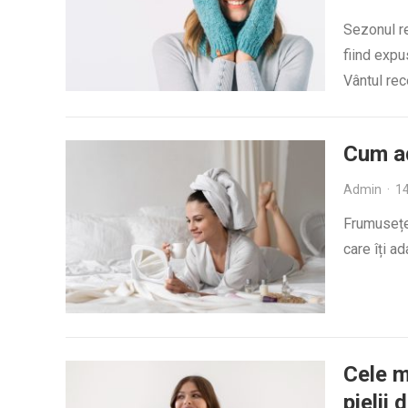
Sezonul re
fiind expu
Vântul rec
Cum ad
Admin
·
14
Frumusețea
care îți ad
Cele m
pielii 