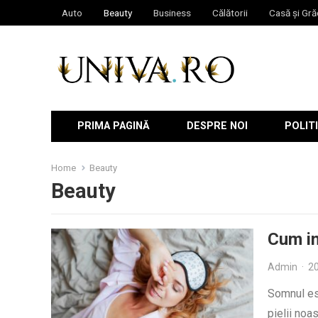
Auto
Beauty
Business
Călătorii
Casă și Gră
PRIMA PAGINĂ
DESPRE NOI
POLITI
Home
Beauty
Beauty
Cum in
Admin
·
20
Somnul es
pielii noa