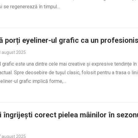
și se regenerează în timpul…
 porți eyeliner-ul grafic ca un profesioni
 august 2025
l grafic este una dintre cele mai creative și expresive tendințe în
actual. Spre deosebire de tușul clasic, folosit pentru a trasa o lin
eliner-ul grafic implică forme,…
i îngrijești corect pielea mâinilor în sezon
 august 2025