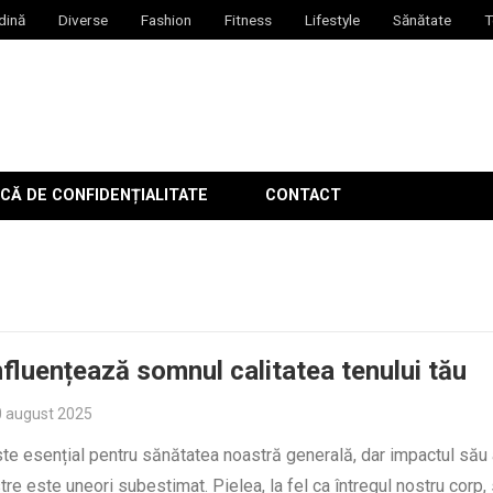
dină
Diverse
Fashion
Fitness
Lifestyle
Sănătate
T
CĂ DE CONFIDENȚIALITATE
CONTACT
fluențează somnul calitatea tenului tău
 august 2025
te esențial pentru sănătatea noastră generală, dar impactul său
stre este uneori subestimat. Pielea, la fel ca întregul nostru corp,