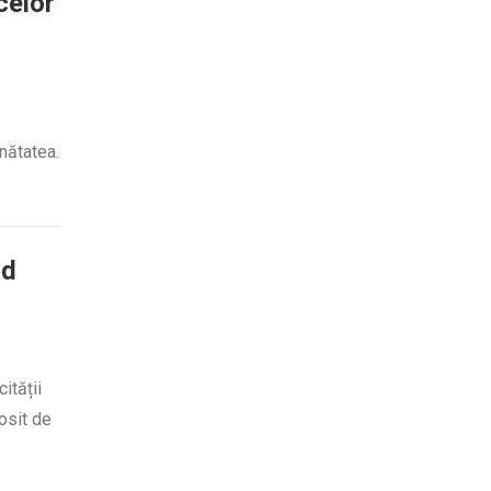
celor
ănătatea.
id
cității
osit de