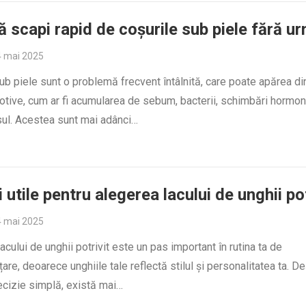
 scapi rapid de coșurile sub piele fără u
4 mai 2025
ub piele sunt o problemă frecvent întâlnită, care poate apărea di
otive, cum ar fi acumularea de sebum, bacterii, schimbări hormo
sul. Acestea sunt mai adânci…
i utile pentru alegerea lacului de unghii pot
4 mai 2025
acului de unghii potrivit este un pas important în rutina ta de
are, deoarece unghiile tale reflectă stilul și personalitatea ta. D
ecizie simplă, există mai…