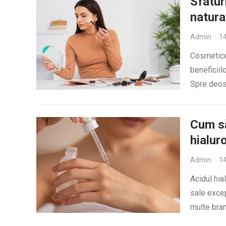
Sfatur
natura
Admin
·
14
Cosmeticel
beneficiil
Spre deos
Cum să
hialur
Admin
·
14
Acidul hial
sale excep
multe bran