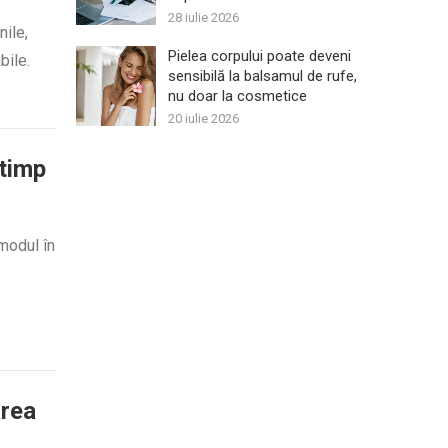
28 iulie 2026
nile,
Pielea corpului poate deveni
bile.
sensibilă la balsamul de rufe,
nu doar la cosmetice
20 iulie 2026
otimp
 modul în
area