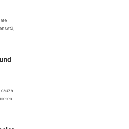
oate
pensetă,
fund
n cauza
punerea