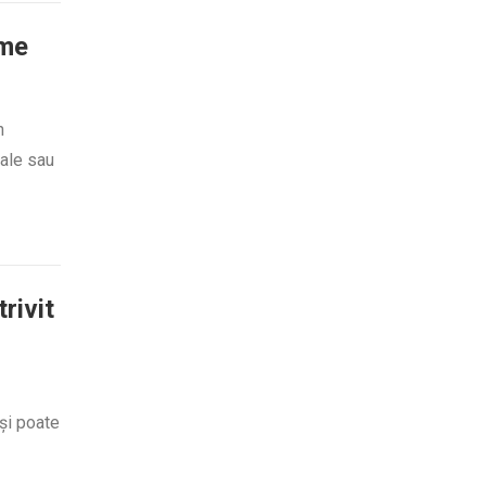
rme
n
nale sau
rivit
eși poate