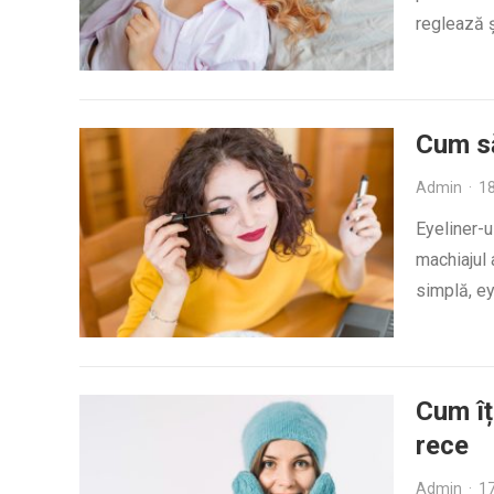
reglează 
Cum să
Admin
·
18
Eyeliner-u
machiajul 
simplă, ey
Cum îț
rece
Admin
·
17