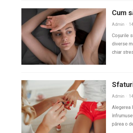
Cum să
Admin
·
1
Coșurile s
diverse m
chiar stre
Sfatur
Admin
·
1
Alegerea l
înfrumuseț
părea o d