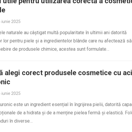
i utile pentru utilizarea corectă a cosmeti
le
 iunie 2025
e naturale au câștigat multă popularitate în ultimii ani datorită
or lor pentru piele și a ingredientelor blânde care nu afectează s
ebire de produsele chimice, acestea sunt formulate…
 alegi corect produsele cosmetice cu ac
onic
 iunie 2025
uronic este un ingredient esențial în îngrijirea pielii, datorită capa
ționale de a hidrata și de a menține pielea fermă și elastică. Fol
duri în diverse…