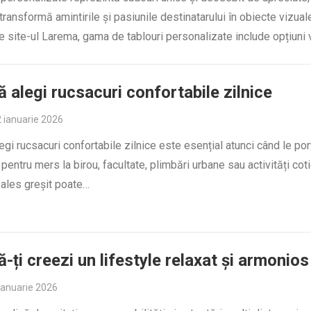
ransformă amintirile și pasiunile destinatarului în obiecte vizual
e site-ul Larema, gama de tablouri personalizate include opțiuni 
 alegi rucsacuri confortabile zilnice
 ianuarie 2026
gi rucsacuri confortabile zilnice este esențial atunci când le por
e pentru mers la birou, facultate, plimbări urbane sau activități cot
 ales greșit poate…
-ți creezi un lifestyle relaxat și armonios
ianuarie 2026