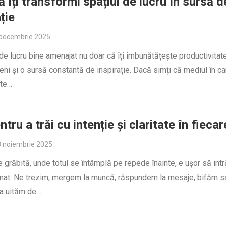
 îți transformi spațiul de lucru în sursă d
ție
 decembrie 2025
de lucru bine amenajat nu doar că îți îmbunătățește productivitate
ni și o sursă constantă de inspirație. Dacă simți că mediul în ca
 te…
ntru a trăi cu intenție și claritate în fiecar
 noiembrie 2025
e grăbită, unde totul se întâmplă pe repede înainte, e ușor să in
omat. Ne trezim, mergem la muncă, răspundem la mesaje, bifăm sa
a uităm de…