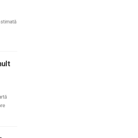
estimată
ult
artă
pre