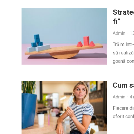
Strateg
fi”
Admin
·
13
Trăim într
să realiză
goană con
Cum să
Admin
·
4 
Fiecare di
oferit con