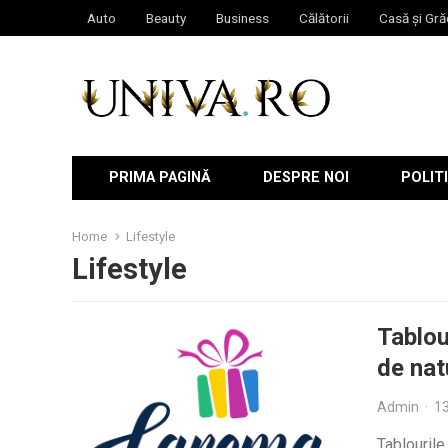
Auto
Beauty
Business
Călătorii
Casă și Gră
PRIMA PAGINĂ
DESPRE NOI
POLITI
Home
Lifestyle
Lifestyle
Tablou
de nat
Admin
·
13
Tablourile