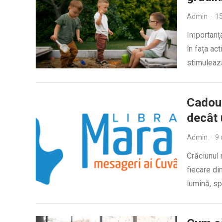
Admin
·
1
Importanța
în fața act
stimulează
Cadour
decât 
Admin
·
9
Crăciunul 
fiecare di
lumină, sp