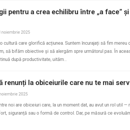
ii pentru a crea echilibru între „a face” și
 noiembrie 2025
-o cultură care glorifică acțiunea. Suntem încurajați să fim mereu 
m, să bifăm obiective și să alergăm spre următorul pas. În acea
tinuă după productivitate, uităm…
 renunți la obiceiurile care nu te mai ser
noiembrie 2025
ntre noi are obiceiuri care, la un moment dat, au avut un rol util —
fort, siguranță sau o formă de control. Dar, pe măsură ce evoluă