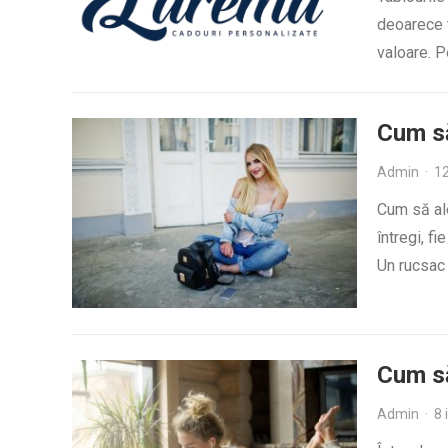
deoarece t
valoare. P
Cum să
Admin
·
12
Cum să ale
întregi, fi
Un rucsac
Cum să
Admin
·
8 