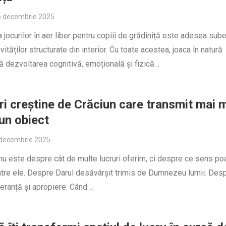
5 decembrie 2025
 jocurilor în aer liber pentru copiii de grădiniță este adesea sub
ivităților structurate din interior. Cu toate acestea, joaca în natură
 dezvoltarea cognitivă, emoțională și fizică…
i creștine de Crăciun care transmit mai m
un obiect
 decembrie 2025
nu este despre cât de multe lucruri oferim, ci despre ce sens po
ntre ele. Despre Darul desăvârșit trimis de Dumnezeu lumii. Des
eranță și apropiere. Când…