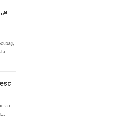
 „a
ocupați,
stă
vesc
 ne-au
m,…