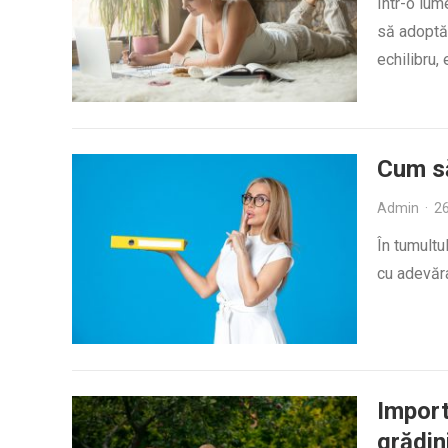
Într-o lum
să adoptăm
echilibru,
Cum să
Admin
·
2
În tumultu
cu adevăra
Import
grădin