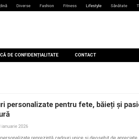
dină
Diverse
Fashion
Fitness
Lifestyle
Sănătate
T
CĂ DE CONFIDENȚIALITATE
CONTACT
ri personalizate pentru fete, băieți și pasi
ură
 ianuarie 2026
 personalizate reprezintă cadouri unice și deosebit de apreciate,