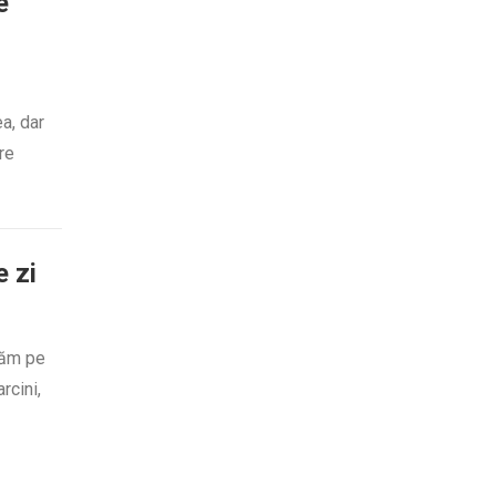
e
a, dar
re
e zi
trăm pe
rcini,