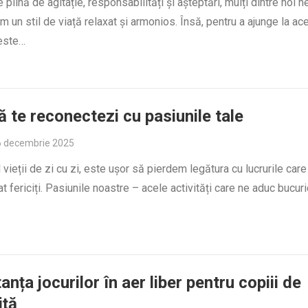
e plină de agitație, responsabilități și așteptări, mulți dintre noi 
 un stil de viață relaxat și armonios. Însă, pentru a ajunge la ac
 este…
 te reconectezi cu pasiunile tale
6 decembrie 2025
l vieții de zi cu zi, este ușor să pierdem legătura cu lucrurile care
t fericiți. Pasiunile noastre – acele activități care ne aduc bucuri
anța jocurilor în aer liber pentru copiii de
iță