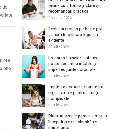
online cu informații clare și
e de
recomandări practice
variate…
1 august 2026
Textul și grafica pe haine pot
transmite stil fără logo-uri
evidente
30 iulie 2026
Frecarea hainelor sintetice
ți ore
poate accentua iritațiile și
idiene.
imperfecțiunile corporale
29 iulie 2026
Împărțirea notei la restaurant:
reguli simple pentru situații
complicate
29 iulie 2026
Ritualuri simple pentru a marca
începuturile și schimbările
importante