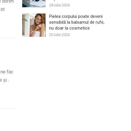
ne dorim
28 iulie 2026
est
Pielea corpului poate deveni
sensibilă la balsamul de rufe,
nu doar la cosmetice
20 iulie 2026
 ne fac
e și…