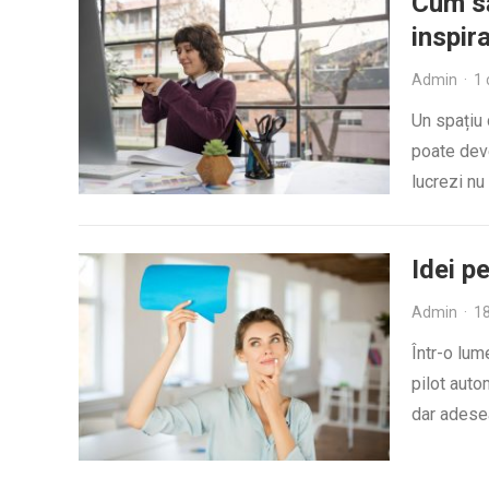
Cum să
inspira
Admin
·
1
Un spațiu 
poate deve
lucrezi nu
Idei pe
Admin
·
18
Într-o lum
pilot aut
dar adese