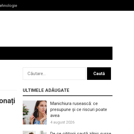
ehnologie
Caută
după:
ULTIMELE ADĂUGATE
onați
Manichiura rusească: ce
presupune și ce riscuri poate
avea
4 august 2026
De ce cititorii caută zilnic surse