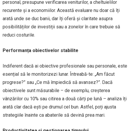
personal, presupune verificarea veniturilor, a cheltuielilor
recurente și a economiilor. Această evaluare nu doar că îți
arată unde se duc banii, dar îți oferă și claritate asupra
posibilităților de investiții sau a zonelor în care trebuie să
reduci costurile.
Performanța obiectivelor stabilite
Indiferent dacă ai obiective profesionale sau personale, este
esențial să le monitorizezi lunar. Întreabă-te: „Am făcut
progrese?” sau „Ce mă împiedică să avansez?”. Dacă
obiectivele sunt măsurabile – de exemplu, creșterea
vânzărilor cu 10% sau citirea a două cărți pe lună – analiza îți
arată clar dacă ești pe drumul cel bun. Astfel, poți ajusta
strategiile înainte ca abaterile să devină prea mari.
Productivitatea și gestionarea timpului