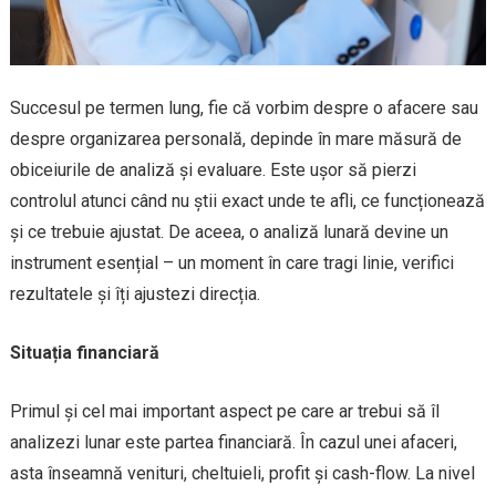
Succesul pe termen lung, fie că vorbim despre o afacere sau
despre organizarea personală, depinde în mare măsură de
obiceiurile de analiză și evaluare. Este ușor să pierzi
controlul atunci când nu știi exact unde te afli, ce funcționează
și ce trebuie ajustat. De aceea, o analiză lunară devine un
instrument esențial – un moment în care tragi linie, verifici
rezultatele și îți ajustezi direcția.
Situația financiară
Primul și cel mai important aspect pe care ar trebui să îl
analizezi lunar este partea financiară. În cazul unei afaceri,
asta înseamnă venituri, cheltuieli, profit și cash-flow. La nivel