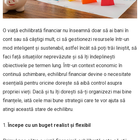
O viață echilibrată financiar nu înseamnă doar să ai bani în
cont sau să câștigi mult, ci să gestionezi resursele într-un
mod inteligent și sustenabil, astfel încât să poți trăi liniștit, să
faci față situațiilor neprevăzute și să îți îndeplinești
obiectivele pe termen lung. Într-un context economic în
continuă schimbare, echilibrul financiar devine o necesitate
esențială pentru oricine dorește să aibă control asupra
propriei vieți. Dacă și tu îți dorești să-ți organizezi mai bine
finanțele, iată cele mai bune strategii care te vor ajuta să
atingi această stare de echilibru.
Începe cu un buget realist și flexibil