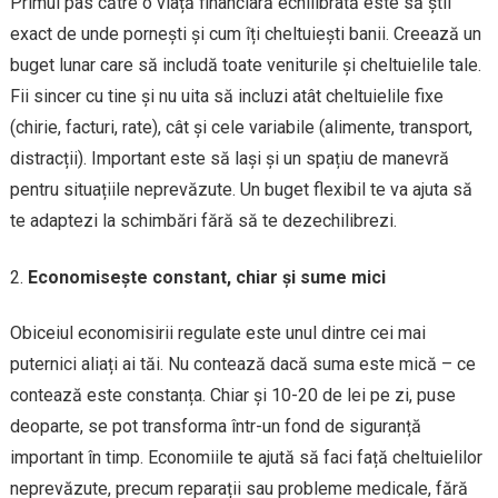
Primul pas către o viață financiară echilibrată este să știi
exact de unde pornești și cum îți cheltuiești banii. Creează un
buget lunar care să includă toate veniturile și cheltuielile tale.
Fii sincer cu tine și nu uita să incluzi atât cheltuielile fixe
(chirie, facturi, rate), cât și cele variabile (alimente, transport,
distracții). Important este să lași și un spațiu de manevră
pentru situațiile neprevăzute. Un buget flexibil te va ajuta să
te adaptezi la schimbări fără să te dezechilibrezi.
Economisește constant, chiar și sume mici
Obiceiul economisirii regulate este unul dintre cei mai
puternici aliați ai tăi. Nu contează dacă suma este mică – ce
contează este constanța. Chiar și 10-20 de lei pe zi, puse
deoparte, se pot transforma într-un fond de siguranță
important în timp. Economiile te ajută să faci față cheltuielilor
neprevăzute, precum reparații sau probleme medicale, fără