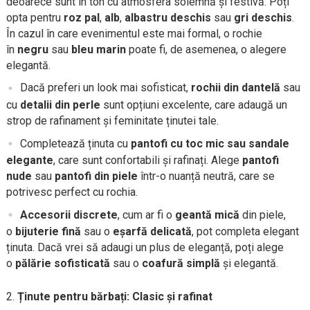
deoarece sunt în ton cu atmosfera solemnă și festivă. Poți
opta pentru
roz pal
,
alb
,
albastru deschis
sau
gri deschis
.
În cazul în care evenimentul este mai formal, o rochie
în
negru
sau
bleu marin
poate fi, de asemenea, o alegere
elegantă.
Dacă preferi un look mai sofisticat,
rochii din dantelă
sau
cu
detalii din perle
sunt opțiuni excelente, care adaugă un
strop de rafinament și feminitate ținutei tale.
Completează ținuta cu
pantofi cu toc mic sau sandale
elegante
, care sunt confortabili și rafinați. Alege
pantofi
nude
sau
pantofi din piele
într-o nuanță neutră, care se
potrivesc perfect cu rochia.
Accesorii discrete
, cum ar fi o
geantă mică
din piele,
o
bijuterie fină
sau o
eșarfă delicată
, pot completa elegant
ținuta. Dacă vrei să adaugi un plus de eleganță, poți alege
o
pălărie sofisticată
sau o
coafură simplă
și elegantă.
Ținute pentru bărbați: Clasic și rafinat