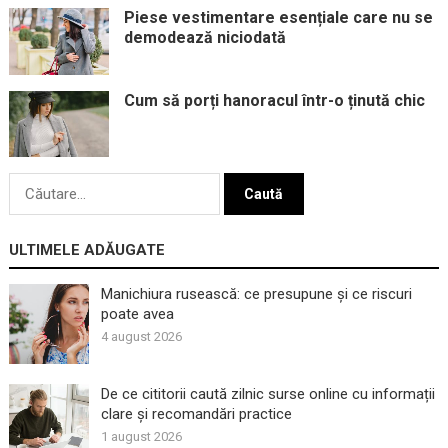
Piese vestimentare esențiale care nu se
demodează niciodată
Cum să porți hanoracul într-o ținută chic
Caută
după:
ULTIMELE ADĂUGATE
Manichiura rusească: ce presupune și ce riscuri
poate avea
4 august 2026
De ce cititorii caută zilnic surse online cu informații
clare și recomandări practice
1 august 2026