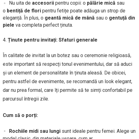
Nu uita de
accesorii
pentru copii: o
pălărie mică
sau
o
bentiță de flori
pentru fetițe poate adăuga un strop de
eleganță. În plus, o
geantă mică de mână
sau o
gentuță din
piele
va completa perfect ținuta.
Ținute pentru invitați: Sfaturi generale
În calitate de invitat la un botez sau o ceremonie religioasă,
este important să respecți tonul evenimentului, dar să aduci
și un element de personalitate în ținuta aleasă. De obicei,
pentru astfel de evenimente, se recomandă un look elegant,
dar nu prea formal, care îți permite să te simți confortabil pe
parcursul întregii zile.
Cum să o porți:
Rochiile midi sau lungi
sunt ideale pentru femei. Alege un
model clasic, din materiale ușoare, cum ar