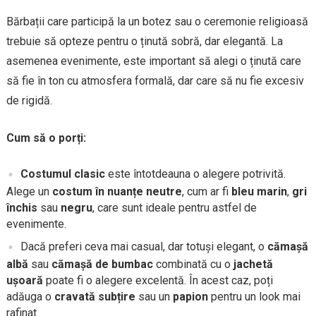
Bărbații care participă la un botez sau o ceremonie religioasă
trebuie să opteze pentru o ținută sobră, dar elegantă. La
asemenea evenimente, este important să alegi o ținută care
să fie în ton cu atmosfera formală, dar care să nu fie excesiv
de rigidă.
Cum să o porți:
Costumul clasic
este întotdeauna o alegere potrivită.
Alege un
costum în nuanțe neutre
, cum ar fi
bleu marin
,
gri
închis
sau
negru
, care sunt ideale pentru astfel de
evenimente.
Dacă preferi ceva mai casual, dar totuși elegant, o
cămașă
albă
sau
cămașă de bumbac
combinată cu o
jachetă
ușoară
poate fi o alegere excelentă. În acest caz, poți
adăuga o
cravată subțire
sau un
papion
pentru un look mai
rafinat.