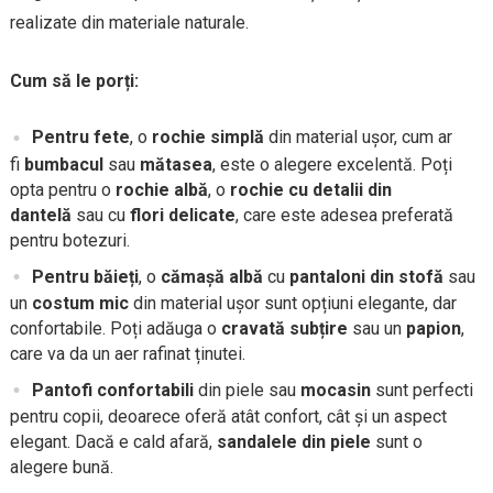
realizate din materiale naturale.
Cum să le porți:
Pentru fete
, o
rochie simplă
din material ușor, cum ar
fi
bumbacul
sau
mătasea
, este o alegere excelentă. Poți
opta pentru o
rochie albă
, o
rochie cu detalii din
dantelă
sau cu
flori delicate
, care este adesea preferată
pentru botezuri.
Pentru băieți
, o
cămașă albă
cu
pantaloni din stofă
sau
un
costum mic
din material ușor sunt opțiuni elegante, dar
confortabile. Poți adăuga o
cravată subțire
sau un
papion
,
care va da un aer rafinat ținutei.
Pantofi confortabili
din piele sau
mocasin
sunt perfecti
pentru copii, deoarece oferă atât confort, cât și un aspect
elegant. Dacă e cald afară,
sandalele din piele
sunt o
alegere bună.