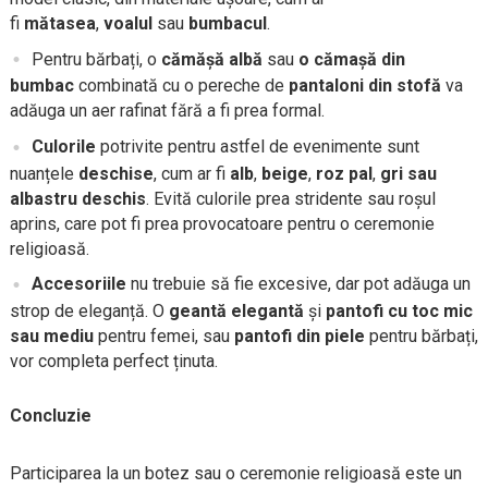
fi
mătasea
,
voalul
sau
bumbacul
.
Pentru bărbați, o
cămășă albă
sau
o cămașă din
bumbac
combinată cu o pereche de
pantaloni din stofă
va
adăuga un aer rafinat fără a fi prea formal.
Culorile
potrivite pentru astfel de evenimente sunt
nuanțele
deschise
, cum ar fi
alb
,
beige
,
roz pal
,
gri sau
albastru deschis
. Evită culorile prea stridente sau roșul
aprins, care pot fi prea provocatoare pentru o ceremonie
religioasă.
Accesoriile
nu trebuie să fie excesive, dar pot adăuga un
strop de eleganță. O
geantă elegantă
și
pantofi cu toc mic
sau mediu
pentru femei, sau
pantofi din piele
pentru bărbați,
vor completa perfect ținuta.
Concluzie
Participarea la un botez sau o ceremonie religioasă este un