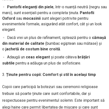
Pantofii eleganți din piele
, într-o nuanță neutră (negru sau
maro), sunt esențiali pentru a completa ținuta.
Pantofii
Oxford
sau
mocasinii
sunt alegeri potrivite pentru
evenimentele formale, asigurând atât confort, cât și un look
elegant.
Dacă vrei un plus de rafinament, optează pentru o
cămașă
din material de calitate
(bumbac egiptean sau mătase) și
o
jachetă de costum bine croită
.
Adaugă un
ceas elegant
și poate câteva
brățări
subtile
pentru a adăuga un plus de sofisticare.
Ținute pentru copii: Comfort și stil în același timp
Copiii care participă la botezuri sau ceremonii religioase
trebuie să poarte ținute care sunt confortabile, dar și
respectuoase pentru evenimentul solemn. Este important să
alegi haine care permit libertatea de mișcare și care sunt