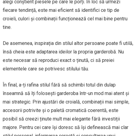
alegi conștient piesele pe care le porți. În loc să urmezi
fiecare tendință, este mai eficient să identifici ce tip de
croieli, culori și combinații funcționează cel mai bine pentru
tine.
De asemenea, inspirația din stilul altor persoane poate fi utilă,
însă cheia este adaptarea ideilor la propria garderobă. Nu
este necesar să reproduci exact o ținută, ci să preiei
elementele care se potrivesc stilului tău.
În final, a-ți rafina stilul fără să schimbi totul din dulap
înseamnă să îți folosești garderoba într-un mod mai atent și
mai strategic. Prin ajustări de croială, combinații mai simple,
accesorii potrivite și o paletă cromatică coerentă, este
posibil să creezi ținute mult mai elegante fără investiții
majore. Pentru cei care își doresc să își definească mai clar
stilul personal, informarea corectă și consultarea unui