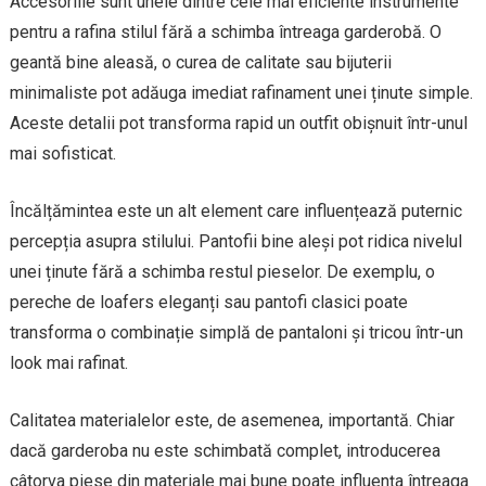
Accesoriile sunt unele dintre cele mai eficiente instrumente
pentru a rafina stilul fără a schimba întreaga garderobă. O
geantă bine aleasă, o curea de calitate sau bijuterii
minimaliste pot adăuga imediat rafinament unei ținute simple.
Aceste detalii pot transforma rapid un outfit obișnuit într-unul
mai sofisticat.
Încălțămintea este un alt element care influențează puternic
percepția asupra stilului. Pantofii bine aleși pot ridica nivelul
unei ținute fără a schimba restul pieselor. De exemplu, o
pereche de loafers eleganți sau pantofi clasici poate
transforma o combinație simplă de pantaloni și tricou într-un
look mai rafinat.
Calitatea materialelor este, de asemenea, importantă. Chiar
dacă garderoba nu este schimbată complet, introducerea
câtorva piese din materiale mai bune poate influența întreaga