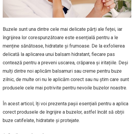
Buzele sunt una dintre cele mai delicate părți ale feței, iar
îngrijirea lor corespunzătoare este esențială pentru a le
menține sănătoase, hidratate și frumoase. De la exfolierea
delicată la aplicarea unui balsam hidratant, fiecare pas
contează pentru a preveni uscarea, crăparea și iritațiile. Deși
mulți dintre noi aplicăm balsamuri sau creme pentru buze
zilnic, de multe ori nu le aplicăm corect sau nu știm care sunt
produsele cele mai potrivite pentru nevoile buzelor noastre.
În acest articol, îți voi prezenta pașii esențiali pentru a aplica
corect produsele de îngrijire a buzelor, astfel încât să obții
buze catifelate, hidratate și protejate.