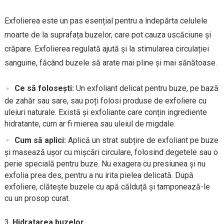
Exfolierea este un pas esențial pentru a îndepărta celulele
moarte de la suprafața buzelor, care pot cauza uscăciune și
crăpare. Exfolierea regulată ajută și la stimularea circulației
sanguine, făcând buzele să arate mai pline și mai sănătoase.
Ce să folosești:
Un exfoliant delicat pentru buze, pe bază
de zahăr sau sare, sau poți folosi produse de exfoliere cu
uleiuri naturale. Există și exfoliante care conțin ingrediente
hidratante, cum ar fi mierea sau uleiul de migdale.
Cum să aplici:
Aplică un strat subțire de exfoliant pe buze
și masează ușor cu mișcări circulare, folosind degetele sau o
perie specială pentru buze. Nu exagera cu presiunea și nu
exfolia prea des, pentru a nu irita pielea delicată. După
exfoliere, clătește buzele cu apă călduță și tamponează-le
cu un prosop curat.
Hidratarea buzelor