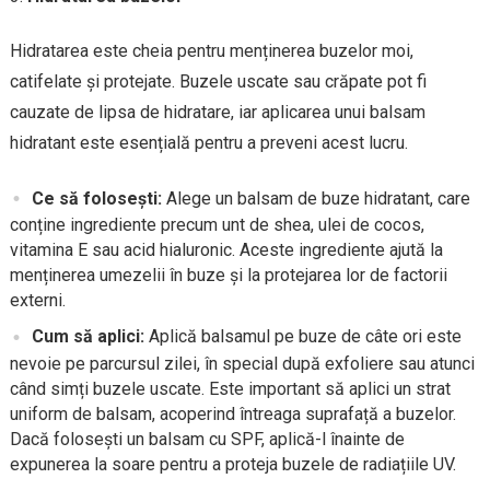
Hidratarea este cheia pentru menținerea buzelor moi,
catifelate și protejate. Buzele uscate sau crăpate pot fi
cauzate de lipsa de hidratare, iar aplicarea unui balsam
hidratant este esențială pentru a preveni acest lucru.
Ce să folosești:
Alege un balsam de buze hidratant, care
conține ingrediente precum unt de shea, ulei de cocos,
vitamina E sau acid hialuronic. Aceste ingrediente ajută la
menținerea umezelii în buze și la protejarea lor de factorii
externi.
Cum să aplici:
Aplică balsamul pe buze de câte ori este
nevoie pe parcursul zilei, în special după exfoliere sau atunci
când simți buzele uscate. Este important să aplici un strat
uniform de balsam, acoperind întreaga suprafață a buzelor.
Dacă folosești un balsam cu SPF, aplică-l înainte de
expunerea la soare pentru a proteja buzele de radiațiile UV.