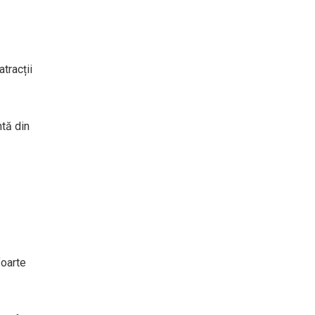
tracții
ntă din
foarte