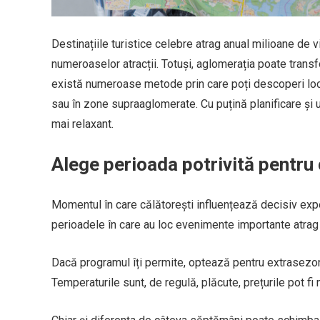
Destinațiile turistice celebre atrag anual milioane de vi
numeroaselor atracții. Totuși, aglomerația poate transf
există numeroase metode prin care poți descoperi locuri
sau în zone supraaglomerate. Cu puțină planificare și u
mai relaxant.
Alege perioada potrivită pentru 
Momentul în care călătorești influențează decisiv expe
perioadele în care au loc evenimente importante atrag 
Dacă programul îți permite, optează pentru extrasezon 
Temperaturile sunt, de regulă, plăcute, prețurile pot fi 