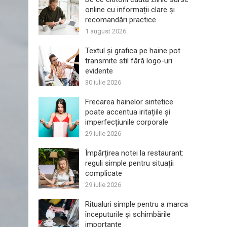
online cu informații clare și
recomandări practice
1 august 2026
Textul și grafica pe haine pot
transmite stil fără logo-uri
evidente
30 iulie 2026
Frecarea hainelor sintetice
poate accentua iritațiile și
imperfecțiunile corporale
29 iulie 2026
Împărțirea notei la restaurant:
reguli simple pentru situații
complicate
29 iulie 2026
Ritualuri simple pentru a marca
începuturile și schimbările
importante