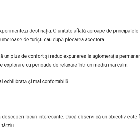
xperimentezi destinația. O unitate aflată aproape de principalele a
r numeroase de turiști sau după plecarea acestora.
oferă un plus de confort și reduc expunerea la aglomerația permane
de explorare cu perioade de relaxare într-un mediu mai calm.
i echilibrată și mai confortabilă.
a descoperi locuri interesante. Dacă observi că un obiectiv este 
 târziu.