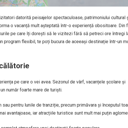
zitatori datorită peisajelor spectaculoase, patrimoniului cultural 
orma o vacanță mult așteptată într-o experiență obositoare. Din fe
le pe care îți dorești să le vizitezi fără să petreci ore întregi l
n program flexibil, te poți bucura de aceeași destinație într-un 
călătorie
riența pe care o vei avea. Sezonul de vârf, vacanțele școlare și
un număr foarte mare de turiști.
sau pentru lunile de tranziție, precum primăvara și începutul to
mai avantajoase, iar atracțiile turistice sunt mult mai puțin aglome