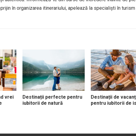
jin în organizarea itinerariului, apelează la specialiști în turism
nd vrei
Destinații perfecte pentru
Destinații de vacan
e
iubitorii de natură
pentru iubitorii de i