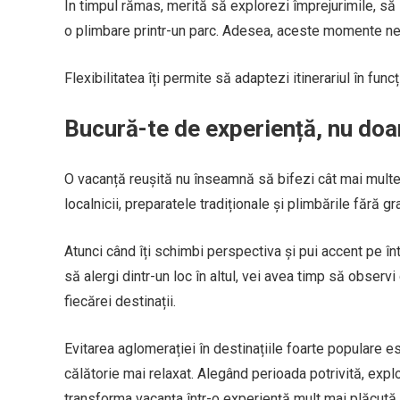
În timpul rămas, merită să explorezi împrejurimile, să i
o plimbare printr-un parc. Adesea, aceste momente nepl
Flexibilitatea îți permite să adaptezi itinerariul în func
Bucură-te de experiență, nu doa
O vacanță reușită nu înseamnă să bifezi cât mai multe a
localnicii, preparatele tradiționale și plimbările fără
Atunci când îți schimbi perspectiva și pui accent pe în
să alergi dintr-un loc în altul, vei avea timp să observi
fiecărei destinații.
Evitarea aglomerației în destinațiile foarte populare es
călătorie mai relaxat. Alegând perioada potrivită, explo
transforma vacanța într-o experiență mult mai plăcută 