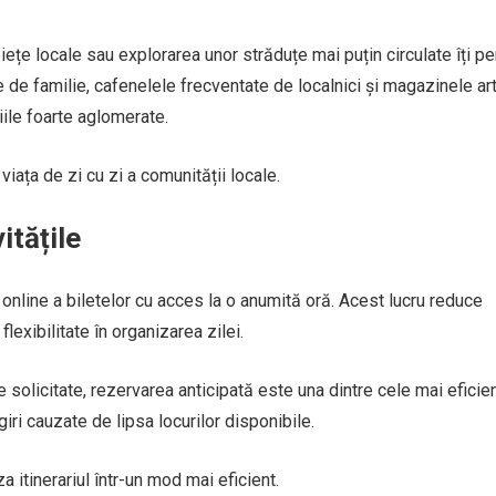
 piețe locale sau explorarea unor străduțe mai puțin circulate îți p
 de familie, cafenelele frecventate de localnici și magazinele ar
ile foarte aglomerate.
viața de zi cu zi a comunității locale.
itățile
 online a biletelor cu acces la o anumită oră. Acest lucru reduce
lexibilitate în organizarea zilei.
 solicitate, rezervarea anticipată este una dintre cele mai eficie
i cauzate de lipsa locurilor disponibile.
a itinerariul într-un mod mai eficient.