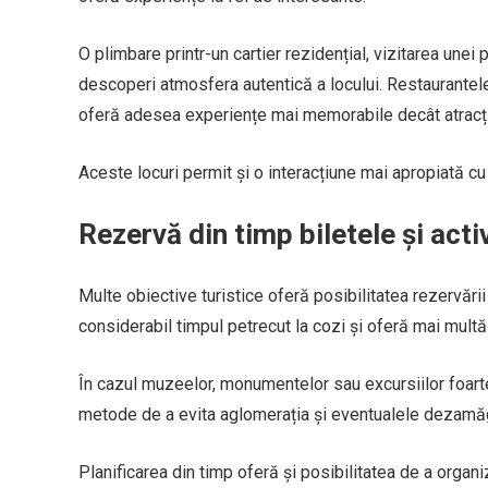
O plimbare printr-un cartier rezidențial, vizitarea unei
descoperi atmosfera autentică a locului. Restaurantele
oferă adesea experiențe mai memorabile decât atracți
Aceste locuri permit și o interacțiune mai apropiată cu 
Rezervă din timp biletele și activ
Multe obiective turistice oferă posibilitatea rezervării
considerabil timpul petrecut la cozi și oferă mai multă f
În cazul muzeelor, monumentelor sau excursiilor foarte
metode de a evita aglomerația și eventualele dezamăgir
Planificarea din timp oferă și posibilitatea de a organiz