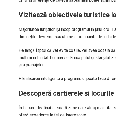
Chiar și diferența de câteva săptămâni poate schimba 
Vizitează obiectivele turistice l
Majoritatea turiștilor își încep programul în jurul orei 1
diminețile devreme sau ultimele ore înainte de închide
Pe lângă faptul că vei evita cozile, vei avea ocazia să 
mulțimi în fundal. Lumina de la începutul și sfârșitul z
și a peisajelor.
Planificarea inteligentă a programului poate face difer
Descoperă cartierele și locurile
În fiecare destinație există zone care atrag majoritatea
oferă experiențe la fel de interesante.