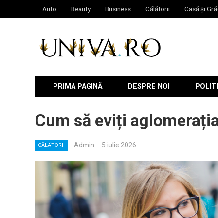
Auto
Beauty
Business
Călătorii
Casă și Gră
PRIMA PAGINĂ
DESPRE NOI
POLITI
Cum să eviți aglomerația 
Admin
·
5 iulie 2026
CĂLĂTORII