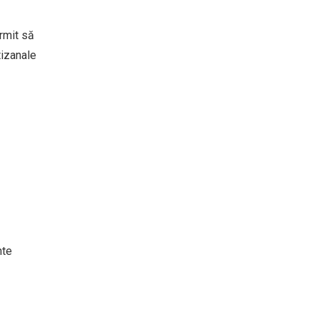
ermit să
tizanale
nte