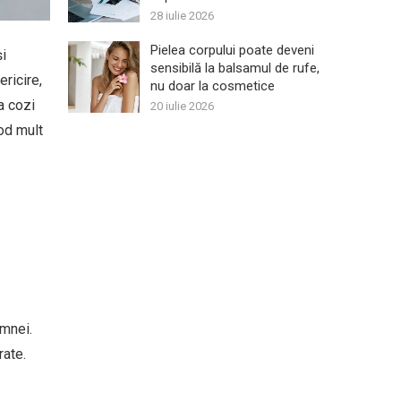
28 iulie 2026
Pielea corpului poate deveni
și
sensibilă la balsamul de rufe,
ricire,
nu doar la cosmetice
a cozi
20 iulie 2026
mod mult
amnei.
rate.