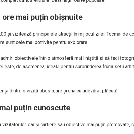
complet atmosfera unei destinații foarte populare.
a ore mai puțin obișnuite
0:00 și vizitează principalele atracții în mijlocul zilei. Tocmai de a
re sunt cele mai potrivite pentru explorare.
admiri obiectivele într-o atmosferă mai liniștită și să faci fotogra
ilei este, de asemenea, ideală pentru surprinderea frumuseții arhit
ența dintre o vizită obositoare și una cu adevărat plăcută.
 mai puțin cunoscute
 vizitatorilor, dar și cartiere sau obiective mai puțin promovate, 