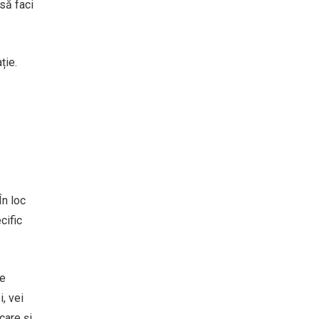
 să faci
ție.
În loc
cific
de
, vei
are și,