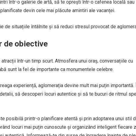
ntri într-o galerie de artă, să te oprești într-o cafenea locală sau
anificate devin cele mai plăcute amintiri ale vacanței.
ție de situațiile întâlnite și să reduci stresul provocat de aglomera
r de obiective
tracții într-un timp scurt. Atmosfera unui oraș, conversațiile cu
 grabă sunt la fel de importante ca monumentele celebre.
treaga experiență, aglomerația devine mult mai puțin importantă. 
 detalii, să descoperi locuri autentice și să te bucuri de ritmul spe
te posibilă printr-o planificare atentă și prin adoptarea unui stil 
rând locuri mai puțin cunoscute și organizând inteligent fiecare zi
și autentică. Informează-te din surse de încredere înainte de plec