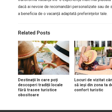
dacă ai nevoie de recomandări personalizate sau de spri
a beneficia de o vacanță adaptată preferințelor tale.
Related Posts
Destinații în care poți
Locuri de vizitat câ
descoperi tradiții locale
să ieși din zona ta d
fără trasee turistice
confort turistic
obositoare