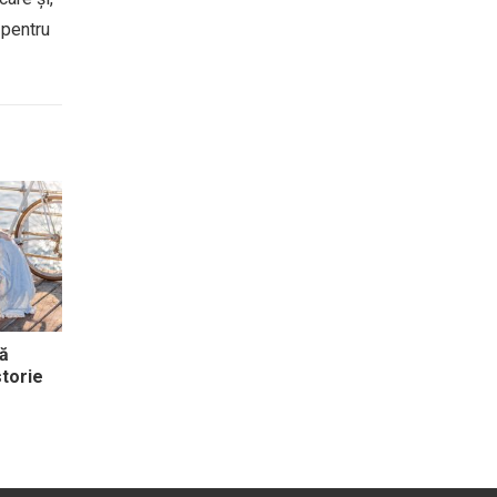
 pentru
ță
storie