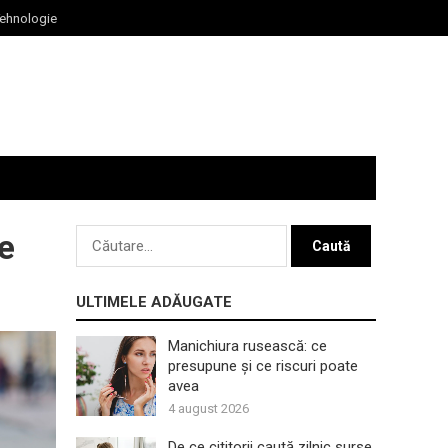
ehnologie
Caută
re
după:
ULTIMELE ADĂUGATE
Manichiura rusească: ce
presupune și ce riscuri poate
avea
4 august 2026
De ce cititorii caută zilnic surse