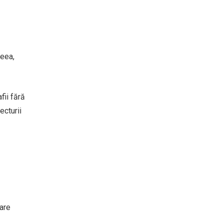
ceea,
fii fără
ecturii
care