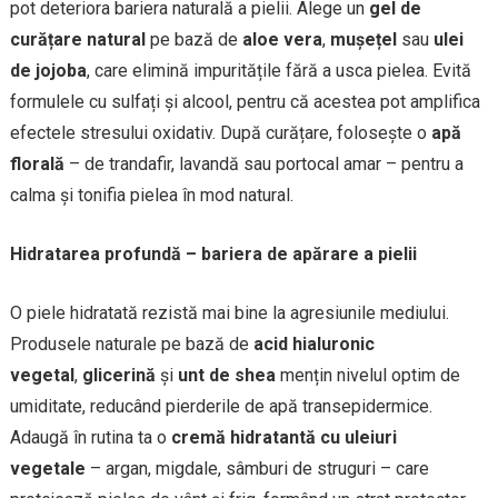
pot deteriora bariera naturală a pielii. Alege un
gel de
curățare natural
pe bază de
aloe vera
,
mușețel
sau
ulei
de jojoba
, care elimină impuritățile fără a usca pielea. Evită
formulele cu sulfați și alcool, pentru că acestea pot amplifica
efectele stresului oxidativ. După curățare, folosește o
apă
florală
– de trandafir, lavandă sau portocal amar – pentru a
calma și tonifia pielea în mod natural.
Hidratarea profundă – bariera de apărare a pielii
O piele hidratată rezistă mai bine la agresiunile mediului.
Produsele naturale pe bază de
acid hialuronic
vegetal
,
glicerină
și
unt de shea
mențin nivelul optim de
umiditate, reducând pierderile de apă transepidermice.
Adaugă în rutina ta o
cremă hidratantă cu uleiuri
vegetale
– argan, migdale, sâmburi de struguri – care