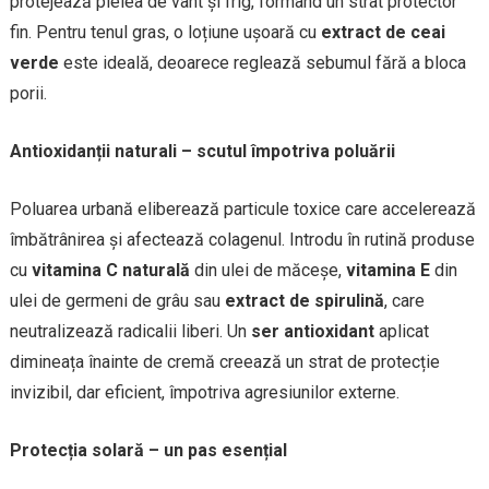
protejează pielea de vânt și frig, formând un strat protector
fin. Pentru tenul gras, o loțiune ușoară cu
extract de ceai
verde
este ideală, deoarece reglează sebumul fără a bloca
porii.
Antioxidanții naturali – scutul împotriva poluării
Poluarea urbană eliberează particule toxice care accelerează
îmbătrânirea și afectează colagenul. Introdu în rutină produse
cu
vitamina C naturală
din ulei de măceșe,
vitamina E
din
ulei de germeni de grâu sau
extract de spirulină
, care
neutralizează radicalii liberi. Un
ser antioxidant
aplicat
dimineața înainte de cremă creează un strat de protecție
invizibil, dar eficient, împotriva agresiunilor externe.
Protecția solară – un pas esențial