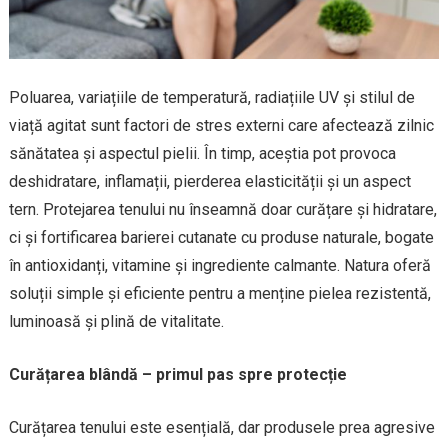
Poluarea, variațiile de temperatură, radiațiile UV și stilul de
viață agitat sunt factori de stres externi care afectează zilnic
sănătatea și aspectul pielii. În timp, aceștia pot provoca
deshidratare, inflamații, pierderea elasticității și un aspect
tern. Protejarea tenului nu înseamnă doar curățare și hidratare,
ci și fortificarea barierei cutanate cu produse naturale, bogate
în antioxidanți, vitamine și ingrediente calmante. Natura oferă
soluții simple și eficiente pentru a menține pielea rezistentă,
luminoasă și plină de vitalitate.
Curățarea blândă – primul pas spre protecție
Curățarea tenului este esențială, dar produsele prea agresive