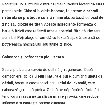
Radiațiile UV sunt unul dintre cei mai puternici factori de stres
pentru piele. Chiar și în zilele înnorate, folosește
o cremă
naturală cu protecție solară minerală
, pe bază de
oxid de
zinc
sau
dioxid de titan
. Aceste ingrediente formează o
barieră fizică care reflectă razele soarelui, fără să irite tenul
sensibil. Poți alege o formulă cu textură ușoară, care să se
potrivească machiajului sau rutinei zilnice.
Calmarea și refacerea pielii seara
Seara, pielea are nevoie de odihnă și regenerare. După
demachiere, aplică
uleiuri naturale pure
, cum ar fi
uleiul de
cătină
, bogat în carotenoizi, sau
uleiul de lavandă
, care
calmează și repară pielea. O dată pe săptămână, răsfață-ți
tenul cu o
mască naturală cu miere și ovăz
, care reduce
inflamația și întărește bariera cutanată.