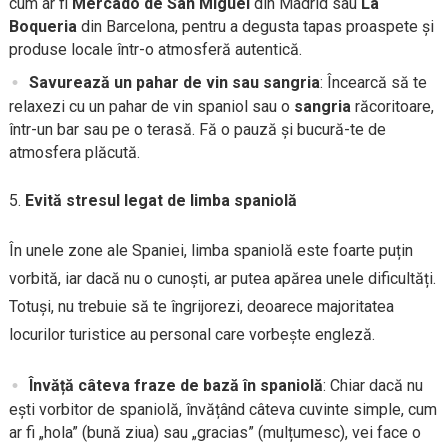
cum ar fi
Mercado de San Miguel
din Madrid sau
La
Boqueria
din Barcelona, pentru a degusta tapas proaspete și
produse locale într-o atmosferă autentică.
Savurează un pahar de vin sau sangria
: Încearcă să te
relaxezi cu un pahar de vin spaniol sau o
sangria
răcoritoare,
într-un bar sau pe o terasă. Fă o pauză și bucură-te de
atmosfera plăcută.
Evită stresul legat de limba spaniolă
În unele zone ale Spaniei, limba spaniolă este foarte puțin
vorbită, iar dacă nu o cunoști, ar putea apărea unele dificultăți.
Totuși, nu trebuie să te îngrijorezi, deoarece majoritatea
locurilor turistice au personal care vorbește engleză.
Învăță câteva fraze de bază în spaniolă
: Chiar dacă nu
ești vorbitor de spaniolă, învățând câteva cuvinte simple, cum
ar fi „hola” (bună ziua) sau „gracias” (mulțumesc), vei face o