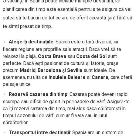
O vacanță în Spania poate include multiple destinații, iar
planificarea din timp este esențială pentru a te asigura că vei
putea să te bucuri de tot ce are de oferit această țară fără să
te simți presat de timp.
Alege-ți destinațiile
: Spania este o țară diversă, iar
fiecare regiune are propriile sale atracții. Dacă vrei să te
relaxezi la plajă,
Costa Brava
sau
Costa del Sol
sunt
perfecte. Dacă ești pasionat de cultură și istorie, orașe
precum
Madrid
,
Barcelona
și
Sevilia
sunt ideale. De
asemenea, nu uita de
insulele Baleare
și
Canare
, care oferă
peisaje unice.
Rezervă cazarea din timp
: Cazarea poate deveni rapid
scumpă sau dificil de găsit în perioadele de vârf. Asigură-te
că îți rezervi cazarea din timp, mai ales dacă călătorești în
timpul sezonului de vârf, cum ar fi vara sau în jurul
sărbătorilor.
Transportul între destinații
: Spania are un sistem de