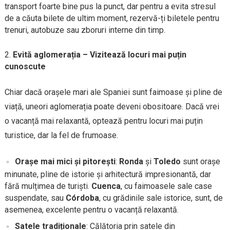
transport foarte bine pus la punct, dar pentru a evita stresul
de a căuta bilete de ultim moment, rezervă-ți biletele pentru
trenuri, autobuze sau zboruri interne din timp.
Evită aglomerația – Vizitează locuri mai puțin
cunoscute
Chiar dacă orașele mari ale Spaniei sunt faimoase și pline de
viață, uneori aglomerația poate deveni obositoare. Dacă vrei
o vacanță mai relaxantă, optează pentru locuri mai puțin
turistice, dar la fel de frumoase.
Orașe mai mici și pitorești
:
Ronda
și
Toledo
sunt orașe
minunate, pline de istorie și arhitectură impresionantă, dar
fără mulțimea de turiști.
Cuenca
, cu faimoasele sale case
suspendate, sau
Córdoba
, cu grădinile sale istorice, sunt, de
asemenea, excelente pentru o vacanță relaxantă.
Satele tradiționale
: Călătoria prin satele din