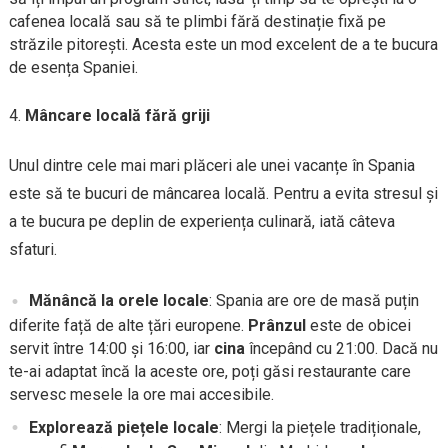
cafenea locală sau să te plimbi fără destinație fixă pe
străzile pitorești. Acesta este un mod excelent de a te bucura
de esența Spaniei.
Mâncare locală fără griji
Unul dintre cele mai mari plăceri ale unei vacanțe în Spania
este să te bucuri de mâncarea locală. Pentru a evita stresul și
a te bucura pe deplin de experiența culinară, iată câteva
sfaturi.
Mănâncă la orele locale
: Spania are ore de masă puțin
diferite față de alte țări europene.
Prânzul
este de obicei
servit între 14:00 și 16:00, iar
cina
începând cu 21:00. Dacă nu
te-ai adaptat încă la aceste ore, poți găsi restaurante care
servesc mesele la ore mai accesibile.
Explorează piețele locale
: Mergi la piețele tradiționale,