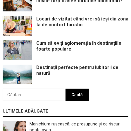
locale fără trasee turistice obositoare
Locuri de vizitat când vrei să ieși din zona
ta de confort turistic
Cum să eviți aglomerația în destinațiile
foarte populare
Destinații perfecte pentru iubitorii de
natură
Caută
după:
ULTIMELE ADĂUGATE
Manichiura rusească: ce presupune și ce riscuri
poate avea