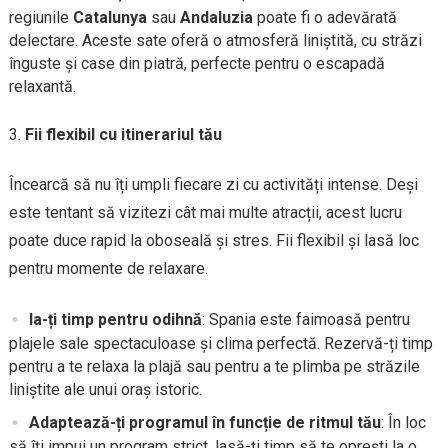
regiunile
Catalunya
sau
Andaluzia
poate fi o adevărată
delectare. Aceste sate oferă o atmosferă liniștită, cu străzi
înguste și case din piatră, perfecte pentru o escapadă
relaxantă.
Fii flexibil cu itinerariul tău
Încearcă să nu îți umpli fiecare zi cu activități intense. Deși
este tentant să vizitezi cât mai multe atracții, acest lucru
poate duce rapid la oboseală și stres. Fii flexibil și lasă loc
pentru momente de relaxare.
Ia-ți timp pentru odihnă
: Spania este faimoasă pentru
plajele sale spectaculoase și clima perfectă. Rezervă-ți timp
pentru a te relaxa la plajă sau pentru a te plimba pe străzile
liniștite ale unui oraș istoric.
Adaptează-ți programul în funcție de ritmul tău
: În loc
să îți impui un program strict, lasă-ți timp să te oprești la o