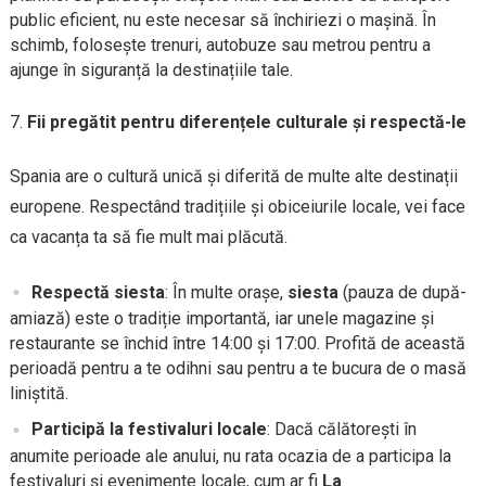
public eficient, nu este necesar să închiriezi o mașină. În
schimb, folosește trenuri, autobuze sau metrou pentru a
ajunge în siguranță la destinațiile tale.
Fii pregătit pentru diferențele culturale și respectă-le
Spania are o cultură unică și diferită de multe alte destinații
europene. Respectând tradițiile și obiceiurile locale, vei face
ca vacanța ta să fie mult mai plăcută.
Respectă siesta
: În multe orașe,
siesta
(pauza de după-
amiază) este o tradiție importantă, iar unele magazine și
restaurante se închid între 14:00 și 17:00. Profită de această
perioadă pentru a te odihni sau pentru a te bucura de o masă
liniștită.
Participă la festivaluri locale
: Dacă călătorești în
anumite perioade ale anului, nu rata ocazia de a participa la
festivaluri și evenimente locale, cum ar fi
La