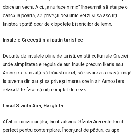
obiceiuri vechi. Aici, „a nu face nimic” înseamnă să stai pe o
bancă la poartă, să privești dealurile verzi și să asculți
liniștea spartă doar de clopotele bisericilor de lemn.
Insulele Grecești mai puțin turistice
Departe de insulele pline de turiști, există colțuri ale Greciei
unde simplitatea e regula de aur. Insule precum Ikaria sau
Amorgos te învață să trăiești încet, să savurezi o masă lungă
la taverna din sat și să privești marea ore în șir. Atmosfera
relaxată te face să uiți complet de ceas.
Lacul Sfânta Ana, Harghita
Aflat în inima munților, lacul vulcanic Sfânta Ana este locul
perfect pentru contemplare. Înconjurat de păduri, cu ape