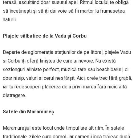
terasă, ascultând doar susurul apei. Ritmul locului te obligă
să încetinești și să îți dai voie să fii martor la frumusețea
naturii.
Plajele sălbatice de la Vadu și Corbu
Departe de aglomerația stațiunilor de pe litoral, plajele Vadu
și Corbu îți oferă liniștea de care ai nevoie. Nu există
șezlonguri aliniate perfect, muzică tare sau beach baruri, ci
doar nisip, valuri și cerul nesfârșit. Aici, orele trec fără grabă,
iar tu redescoperi plăcerea de a privi marea fără nicio altă
distragere.
Satele din Maramureș
Maramureșul este locul unde timpul are alt ritm. În satele
tradiționale, zilele curg domol, iar oamenii încă trăiesc după