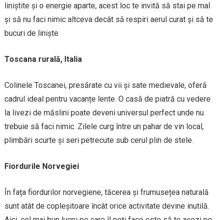
liniștite și o energie aparte, acest loc te invită să stai pe mal
și să nu faci nimic altceva decât să respiri aerul curat și să te
bucuri de liniște.
Toscana rurală, Italia
Colinele Toscanei, presărate cu vii și sate medievale, oferă
cadrul ideal pentru vacanțe lente. O casă de piatră cu vedere
la livezi de măslini poate deveni universul perfect unde nu
trebuie să faci nimic. Zilele curg între un pahar de vin local,
plimbări scurte și seri petrecute sub cerul plin de stele.
Fiordurile Norvegiei
În fața fiordurilor norvegiene, tăcerea și frumusețea naturală
sunt atât de copleșitoare încât orice activitate devine inutilă.
Aici, cel mai bun lucru pe care îl poți face este să te așezi pe