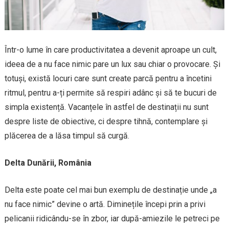
Într-o lume în care productivitatea a devenit aproape un cult,
ideea de a nu face nimic pare un lux sau chiar o provocare. Și
totuși, există locuri care sunt create parcă pentru a încetini
ritmul, pentru a-ți permite să respiri adânc și să te bucuri de
simpla existență. Vacanțele în astfel de destinații nu sunt
despre liste de obiective, ci despre tihnă, contemplare și
plăcerea de a lăsa timpul să curgă.
Delta Dunării, România
Delta este poate cel mai bun exemplu de destinație unde „a
nu face nimic” devine o artă. Diminețile începi prin a privi
pelicanii ridicându-se în zbor, iar după-amiezile le petreci pe