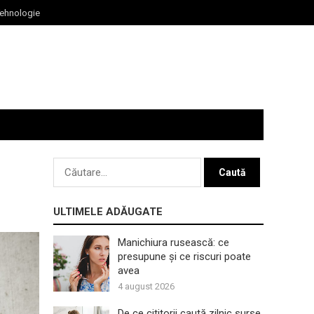
ehnologie
Caută
după:
ULTIMELE ADĂUGATE
Manichiura rusească: ce
presupune și ce riscuri poate
avea
4 august 2026
De ce cititorii caută zilnic surse