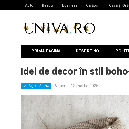
Auto
Beauty
Business
Călătorii
Casă și Gră
PRIMA PAGINĂ
DESPRE NOI
POLITI
Idei de decor în stil boh
Admin
·
13 martie 2025
CASĂ ȘI GRĂDINĂ