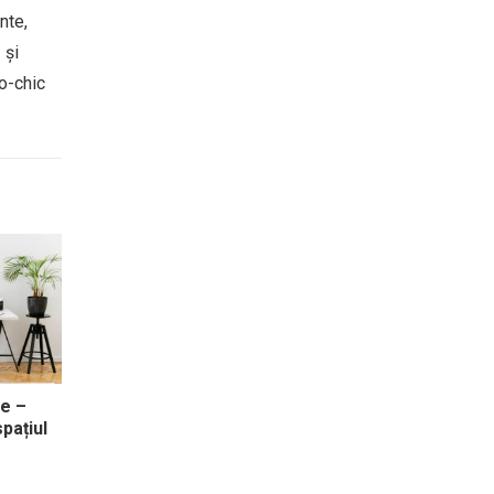
nte,
 și
ho-chic
e –
pațiul