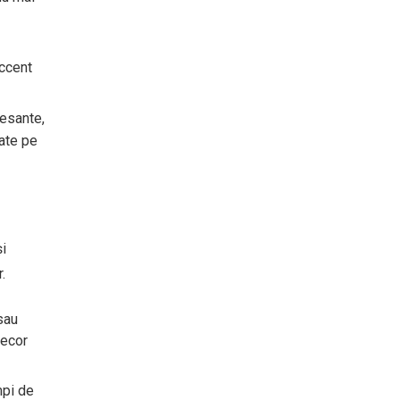
accent
resante,
sate pe
și
.
sau
decor
mpi de