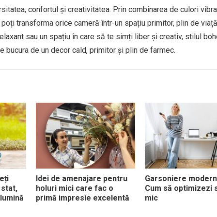
sitatea, confortul și creativitatea. Prin combinarea de culori vibra
poți transforma orice cameră într-un spațiu primitor, plin de viață
elaxant sau un spațiu în care să te simți liber și creativ, stilul bo
 te bucura de un decor cald, primitor și plin de farmec.
eți
Idei de amenajare pentru
Garsoniere modern
stat,
holuri mici care fac o
Cum să optimizezi s
 lumină
primă impresie excelentă
mic