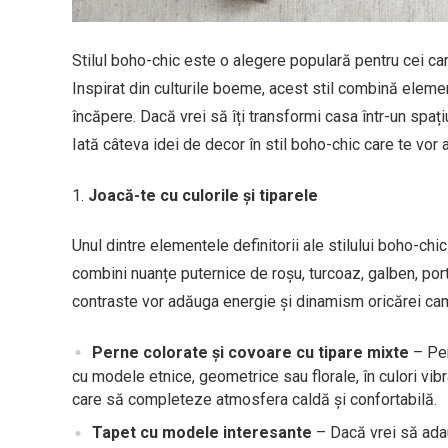
Stilul boho-chic este o alegere populară pentru cei care
Inspirat din culturile boeme, acest stil combină elemen
încăpere. Dacă vrei să îți transformi casa într-un spațiu
Iată câteva idei de decor în stil boho-chic care te vor 
Joacă-te cu culorile și tiparele
Unul dintre elementele definitorii ale stilului boho-chi
combini nuanțe puternice de roșu, turcoaz, galben, port
contraste vor adăuga energie și dinamism oricărei ca
Perne colorate și covoare cu tipare mixte
– Per
cu modele etnice, geometrice sau florale, în culori vib
care să completeze atmosfera caldă și confortabilă.
Tapet cu modele interesante
– Dacă vrei să ada