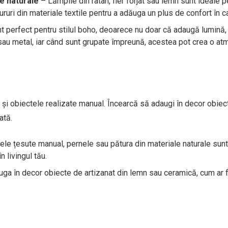
e naturale
– Lămpile din ratan, fier forjat sau lemn sunt ideale p
uri din materiale textile pentru a adăuga un plus de confort în 
 perfect pentru stilul boho, deoarece nu doar că adaugă lumină, 
 sau metal, iar când sunt grupate împreună, acestea pot crea o a
 și obiectele realizate manual. Încearcă să adaugi în decor obiec
ată.
le țesute manual, pernele sau pătura din materiale naturale sunt
 livingul tău.
ga în decor obiecte de artizanat din lemn sau ceramică, cum ar f