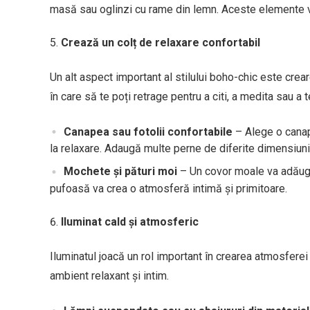
masă sau oglinzi cu rame din lemn. Aceste elemente vo
Crează un colț de relaxare confortabil
Un alt aspect important al stilului boho-chic este creare
în care să te poți retrage pentru a citi, a medita sau a t
Canapea sau fotolii confortabile
– Alege o canape
la relaxare. Adaugă multe perne de diferite dimensiuni 
Mochete și pături moi
– Un covor moale va adăuga
pufoasă va crea o atmosferă intimă și primitoare.
Iluminat cald și atmosferic
Iluminatul joacă un rol important în crearea atmosfere
ambient relaxant și intim.