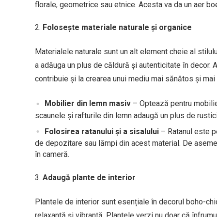
florale, geometrice sau etnice. Acesta va da un aer bo
Folosește materiale naturale și organice
Materialele naturale sunt un alt element cheie al stilul
a adăuga un plus de căldură și autenticitate în decor.
contribuie și la crearea unui mediu mai sănătos și mai 
Mobilier din lemn masiv
– Optează pentru mobilier
scaunele și rafturile din lemn adaugă un plus de rustic
Folosirea ratanului și a sisalului
– Ratanul este pe
de depozitare sau lămpi din acest material. De asemen
în cameră.
Adaugă plante de interior
Plantele de interior sunt esențiale în decorul boho-c
relaxantă și vibrantă. Plantele verzi nu doar că înfrumu