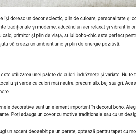
 își doresc un decor eclectic, plin de culoare, personalitate și co
te tradiționale și moderne, aducând un aer relaxat și vibrant în or
 cald, primitor și plin de viață, stilul boho-chic este perfect pentr
ajuta să creezi un ambient unic și plin de energie pozitivă.
c este utilizarea unei palete de culori îndrăznețe și variate. Nu te
ocaliu și verde cu culori mai neutre, precum alb, bej sau gri. Ace
mere.
nele decorative sunt un element important în decorul boho. Ale
rante. Poți adăuga un covor cu motive tradiționale sau cu un design
ugi un accent deosebit pe un perete, optează pentru tapet cu m