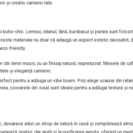
em și creativ camerei tale.
ui boho-chic. Lemnul, ratanul, lână, bumbacul și pielea sunt folosi
 Aceste materiale nu doar că adaugă un aspect estetic deosebit, 
eco-friendly.
 din lemn masiv, cu un finisaj natural, neprelucrat. Mesele de ca
itate și eleganță camerei.
rfect pentru a adăuga un vibe boem. Poți alege scaune din ratan
ea, covoarele din sisal sunt ideale pentru a adăuga textură și na
hic, deoarece aduc un strop de natură în casă și completează atm
sețează spațiul, dar ajută și la purificarea aerului, oferind un med