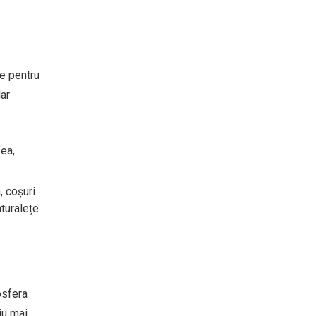
te pentru
dar
fea,
, coșuri
turalețe
osfera
iu mai