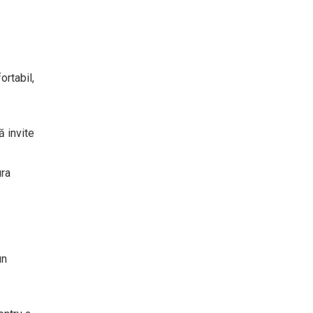
ortabil,
ă invite
ura
un