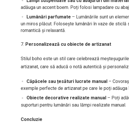
Lămpi suspendate sau cu abajururi din material
adăuga un accent boem. Poți folosi lampadare cu abajur
Lumânări parfumate
– Lumânările sunt un element
un miros plăcut. Folosește lumânări în vaze de sticlă
romantică și relaxantă.
Personalizează cu obiecte de artizanat
Stilul boho este un stil care celebrează meșteșugurile
artizanat, care să aducă o notă autentică și personaliz
Căpăcele sau țesături lucrate manual
– Covorașe
exemple perfecte de artizanat pe care le poți adăuga în
Obiecte decorative realizate manual
– Poți adău
suporturi pentru lumânări sau lămpi realizate manual.
Concluzie