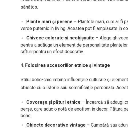
sănătos.
Plante mari și perene
– Plantele mari, cum ar fi p
verde puternic în living. Acestea pot fi amplasate în c
Ghivece colorate și neobișnuite
– Alege ghivece 
pentru a adăuga un element de personalitate plantelor
rafturi pentru un efect decorativ.
Folosirea accesoriilor etnice și vintage
Stilul boho-chic îmbină influențele culturale și elemen
obiecte cu o istorie sau semnificație personală. Acest
Covorașe și pături etnice
– Încearcă să adaugi cov
perșe, care aduc o notă de exotism în decor. Pătura pe
boho.
Obiecte decorative vintage
– Cumpără sau adună o