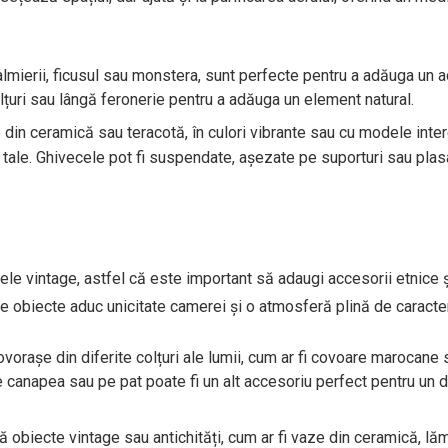
almierii, ficusul sau monstera, sunt perfecte pentru a adăuga un 
olțuri sau lângă feronerie pentru a adăuga un element natural.
din ceramică sau teracotă, în culori vibrante sau cu modele inte
 tale. Ghivecele pot fi suspendate, așezate pe suporturi sau pla
tele vintage, astfel că este important să adaugi accesorii etnice 
e obiecte aduc unicitate camerei și o atmosferă plină de caracter
orașe din diferite colțuri ale lumii, cum ar fi covoare marocane 
 canapea sau pe pat poate fi un alt accesoriu perfect pentru un 
biecte vintage sau antichități, cum ar fi vaze din ceramică, lă