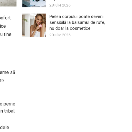
28 iulie 2026
Pielea corpului poate deveni
nfort.
sensibilă la balsamul de rufe,
ice
nu doar la cosmetice
u tine.
20 iulie 2026
 teme să
ste
ge perne
 tribal,
odele