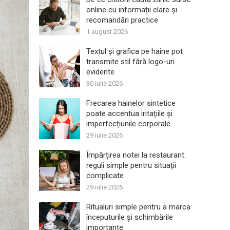
online cu informații clare și
recomandări practice
1 august 2026
Textul și grafica pe haine pot
transmite stil fără logo-uri
evidente
30 iulie 2026
Frecarea hainelor sintetice
poate accentua iritațiile și
imperfecțiunile corporale
29 iulie 2026
Împărțirea notei la restaurant:
reguli simple pentru situații
complicate
29 iulie 2026
Ritualuri simple pentru a marca
începuturile și schimbările
importante