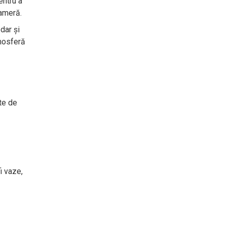
entru a
cameră.
dar și
tmosferă
te de
i vaze,