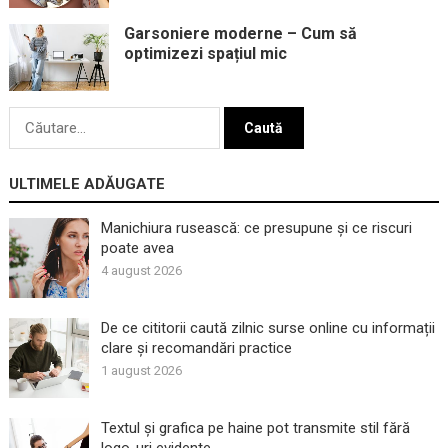
Garsoniere moderne – Cum să
optimizezi spațiul mic
Caută
după:
ULTIMELE ADĂUGATE
Manichiura rusească: ce presupune și ce riscuri
poate avea
4 august 2026
De ce cititorii caută zilnic surse online cu informații
clare și recomandări practice
1 august 2026
Textul și grafica pe haine pot transmite stil fără
logo-uri evidente