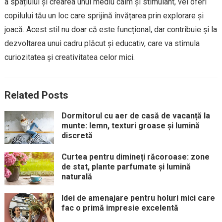
a spațiului și crearea unui mediu calm și stimulant, vei oferi
copilului tău un loc care sprijină învățarea prin explorare și
joacă. Acest stil nu doar că este funcțional, dar contribuie și la
dezvoltarea unui cadru plăcut și educativ, care va stimula
curiozitatea și creativitatea celor mici.
Related Posts
Dormitorul cu aer de casă de vacanță la
munte: lemn, texturi groase și lumină
discretă
Curtea pentru dimineți răcoroase: zone
de stat, plante parfumate și lumină
naturală
Idei de amenajare pentru holuri mici care
fac o primă impresie excelentă