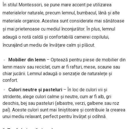
În stilul Montessori, se pune mare accent pe utilizarea
materialelor naturale, precum lemnul, bumbacul, lână și alte
materiale organice. Acestea sunt considerate mai sănătoase
și mai prietenoase cu mediul înconjurător. În plus, lemnul
adaugă o notă caldă și confortabilă camerei copilului,
încurajând un mediu de învățare calm și plăcut.
Mobilier din lemn
– Optează pentru piese de mobilier din
lemn masiv sau reciclat, cum ar fi rafturi, mese, scaune sau
chiar jucării. Lemnul adaugă o senzație de naturalețe și
confort.
Culori neutre și pasteluri
– În loc de culori vii și
stridente, alege culori calme și neutre, cum ar fi alb, gri
deschis, bej sau pasteluri (albastre, verzi, galbene sau roz
pal). Aceste culori sunt mai liniștitoare și contribuie la crearea
unui mediu relaxant, perfect pentru învățat și odihnă.