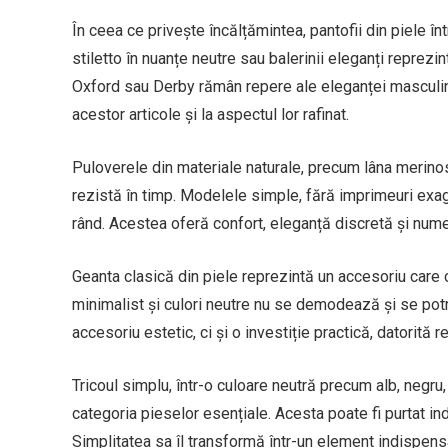
În ceea ce privește încălțămintea, pantofii din piele î
stiletto în nuanțe neutre sau balerinii eleganți reprezin
Oxford sau Derby rămân repere ale eleganței masculine.
acestor articole și la aspectul lor rafinat.
Puloverele din materiale naturale, precum lâna merino
rezistă în timp. Modelele simple, fără imprimeuri exage
rând. Acestea oferă confort, eleganță discretă și nume
Geanta clasică din piele reprezintă un accesoriu car
minimalist și culori neutre nu se demodează și se potr
accesoriu estetic, ci și o investiție practică, datorită re
Tricoul simplu, într-o culoare neutră precum alb, negru
categoria pieselor esențiale. Acesta poate fi purtat 
Simplitatea sa îl transformă într-un element indispen