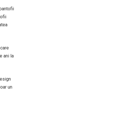
pantofii
ofii
atea
 care
e ani la
design
doar un