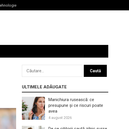
ehnologie
Caută
după:
ULTIMELE ADĂUGATE
Manichiura rusească: ce
presupune și ce riscuri poate
avea
4 august 2026
De ce cititorii caută zilnic surse