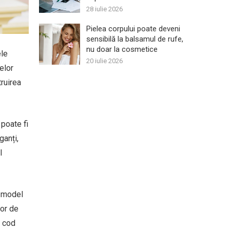
28 iulie 2026
Pielea corpului poate deveni
sensibilă la balsamul de rufe,
nu doar la cosmetice
ele
20 iulie 2026
elor
truirea
poate fi
ganți,
l
n model
șor de
n cod