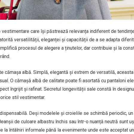
vestimentare care își păstrează relevanța indiferent de tendinț
orită versatilității, eleganței și capacității de a se adapta diferit
simplifică procesul de alegere a ținutelor, dar contribuie și la cons
rând.
e cămașa albă. Simplă, elegantă și extrem de versatilă, aceasta 
asual. O cămașă albă de calitate poate fi asortată cu pantaloni ele
ect îngrijit și rafinat. Secretul longevității sale constă în designu
orice stil vestimentar.
 indispensabilă. Deși modelele și croielile se schimbă periodic, u
anșii de culoare albastru închis sau într-o nuanță neutră sunt u
, de la întâlniri informale până la evenimente unde este acceptat u