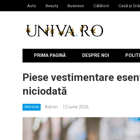
Auto
Beauty
Business
Călătorii
Casă și Gră
PRIMA PAGINĂ
DESPRE NOI
POLITI
Piese vestimentare esen
niciodată
Admin
·
12 iunie 2026
FASHION