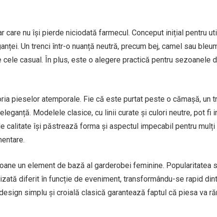
care nu își pierde niciodată farmecul. Conceput inițial pentru util
anței. Un trenci într-o nuanță neutră, precum bej, camel sau bleum
e cele casual. În plus, este o alegere practică pentru sezoanele 
oria pieselor atemporale. Fie că este purtat peste o cămașă, un t
eganță. Modelele clasice, cu linii curate și culori neutre, pot fi 
 calitate își păstrează forma și aspectul impecabil pentru mulți 
mentare.
oane un element de bază al garderobei feminine. Popularitatea 
rizată diferit în funcție de eveniment, transformându-se rapid din
 design simplu și croială clasică garantează faptul că piesa va 