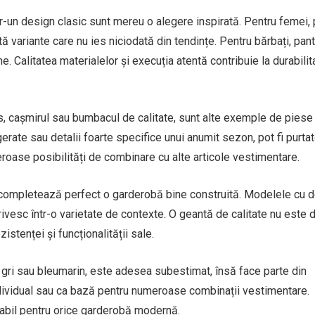
ntr-un design clasic sunt mereu o alegere inspirată. Pentru femei, 
tă variante care nu ies niciodată din tendințe. Pentru bărbați, pant
 Calitatea materialelor și execuția atentă contribuie la durabilit
s, cașmirul sau bumbacul de calitate, sunt alte exemple de piese
rate sau detalii foarte specifice unui anumit sezon, pot fi purtat
roase posibilități de combinare cu alte articole vestimentare.
e completează perfect o garderobă bine construită. Modelele cu 
ivesc într-o varietate de contexte. O geantă de calitate nu este 
zistenței și funcționalității sale.
, gri sau bleumarin, este adesea subestimat, însă face parte din
individual sau ca bază pentru numeroase combinații vestimentare.
sabil pentru orice garderobă modernă.