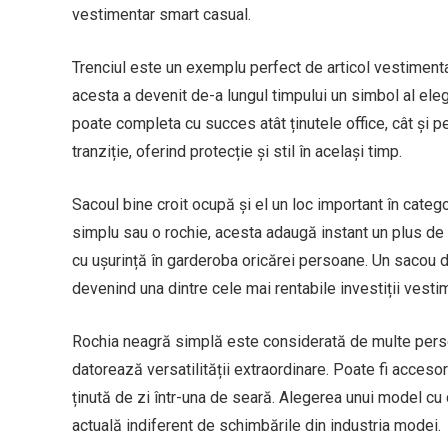
vestimentar smart casual.
Trenciul este un exemplu perfect de articol vestimentar 
acesta a devenit de-a lungul timpului un simbol al eleg
poate completa cu succes atât ținutele office, cât și p
tranziție, oferind protecție și stil în același timp.
Sacoul bine croit ocupă și el un loc important în categ
simplu sau o rochie, acesta adaugă instant un plus de el
cu ușurință în garderoba oricărei persoane. Un sacou de
devenind una dintre cele mai rentabile investiții vesti
Rochia neagră simplă este considerată de multe pers
datorează versatilității extraordinare. Poate fi acceso
ținută de zi într-una de seară. Alegerea unui model cu
actuală indiferent de schimbările din industria modei.