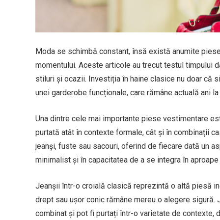
Moda se schimbă constant, însă există anumite piese 
momentului. Aceste articole au trecut testul timpului dat
stiluri și ocazii. Investiția în haine clasice nu doar că 
unei garderobe funcționale, care rămâne actuală ani la 
Una dintre cele mai importante piese vestimentare est
purtată atât în contexte formale, cât și în combinații c
jeanși, fuste sau sacouri, oferind de fiecare dată un asp
minimalist și în capacitatea de a se integra în aproape 
Jeanșii într-o croială clasică reprezintă o altă piesă
drept sau ușor conic rămâne mereu o alegere sigură. Je
combinat și pot fi purtați într-o varietate de contexte