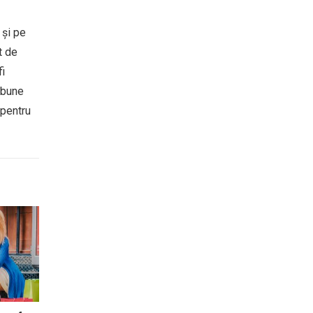
 și pe
t de
fi
 bune
 pentru