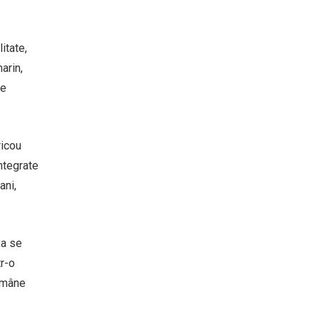
itate,
arin,
de
ricou
integrate
ani,
sa se
tr-o
rămâne