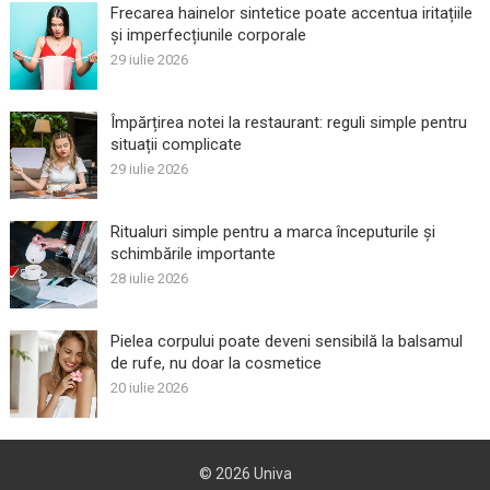
Frecarea hainelor sintetice poate accentua iritațiile
și imperfecțiunile corporale
29 iulie 2026
Împărțirea notei la restaurant: reguli simple pentru
situații complicate
29 iulie 2026
Ritualuri simple pentru a marca începuturile și
schimbările importante
28 iulie 2026
Pielea corpului poate deveni sensibilă la balsamul
de rufe, nu doar la cosmetice
20 iulie 2026
© 2026
Univa