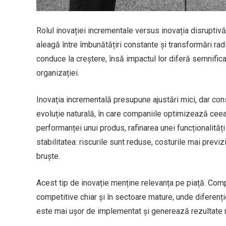
Rolul inovației incrementale versus inovația disruptiv
aleagă între îmbunătățiri constante și transformări rad
conduce la creștere, însă impactul lor diferă semnificat
organizației.
Inovația incrementală presupune ajustări mici, dar cons
evoluție naturală, în care companiile optimizează cee
performanței unui produs, rafinarea unei funcționalități
stabilitatea: riscurile sunt reduse, costurile mai previ
bruște.
Acest tip de inovație menține relevanța pe piață. Com
competitive chiar și în sectoare mature, unde diferenți
este mai ușor de implementat și generează rezultate rap