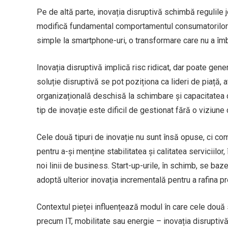
Pe de altă parte, inovația disruptivă schimbă regulil
modifică fundamental comportamentul consumatorilor ș
simple la smartphone-uri, o transformare care nu a îmbu
Inovația disruptivă implică risc ridicat, dar poate ge
soluție disruptivă se pot poziționa ca lideri de piață, a
organizațională deschisă la schimbare și capacitatea d
tip de inovație este dificil de gestionat fără o viziune 
Cele două tipuri de inovație nu sunt însă opuse, ci c
pentru a-și menține stabilitatea și calitatea serviciilo
noi linii de business. Start-up-urile, în schimb, se ba
adoptă ulterior inovația incrementală pentru a rafina p
Contextul pieței influențează modul în care cele două 
precum IT, mobilitate sau energie – inovația disruptivă 