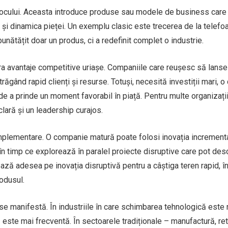
e jocului. Aceasta introduce produse sau modele de business care
i dinamica pieței. Un exemplu clasic este trecerea de la telefo
nătățit doar un produs, ci a redefinit complet o industrie.
nera avantaje competitive uriașe. Companiile care reușesc să lans
trăgând rapid clienți și resurse. Totuși, necesită investiții mari, o 
e a prinde un moment favorabil în piață. Pentru multe organizații
clară și un leadership curajos.
omplementare. O companie matură poate folosi inovația increment
r, în timp ce explorează în paralel proiecte disruptive care pot de
zează adesea pe inovația disruptivă pentru a câștiga teren rapid, î
rodusul.
se manifestă. În industriile în care schimbarea tehnologică este 
este mai frecventă. În sectoarele tradiționale – manufactură, retai