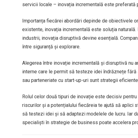
servicii locale – inovația incrementală este preferată pe
Importanța fiecărei abordări depinde de obiectivele or
existente, inovația incrementală este soluția naturală
industrii, inovația disruptivă devine esențială. Compan
între siguranță și explorare.
Alegerea între inovație incrementală și disruptivă nu a
interne care le permit să testeze idei îndrăznețe fără 
sau parteneriate cu start-up-uri sunt strategii eficient
Rolul celor două tipuri de inovație este decisiv pentru
riscurilor și a potențialului fiecăreia te ajută să aplici
să testezi idei și să adaptezi modelele de lucru. Iar d
specialiști în strategie de business poate accelera pro