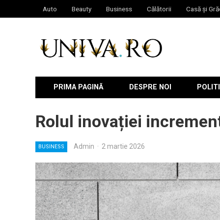
Auto
Beauty
Business
Călătorii
Casă și Gră
PRIMA PAGINĂ
DESPRE NOI
POLITI
Rolul inovației incremen
Admin
·
2 martie 2026
BUSINESS