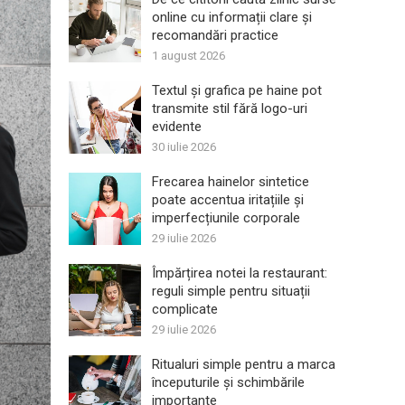
online cu informații clare și
recomandări practice
1 august 2026
Textul și grafica pe haine pot
transmite stil fără logo-uri
evidente
30 iulie 2026
Frecarea hainelor sintetice
poate accentua iritațiile și
imperfecțiunile corporale
29 iulie 2026
Împărțirea notei la restaurant:
reguli simple pentru situații
complicate
29 iulie 2026
Ritualuri simple pentru a marca
începuturile și schimbările
importante