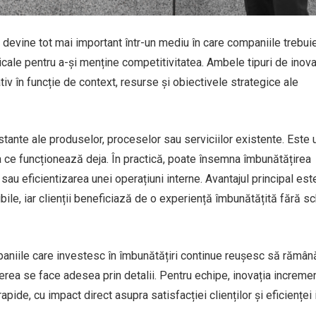
ă devine tot mai important într-un mediu în care companiile trebui
icale pentru a-și menține competitivitatea. Ambele tipuri de inova
iv în funcție de context, resurse și obiectivele strategice ale
tante ale produselor, proceselor sau serviciilor existente. Este 
a ce funcționează deja. În practică, poate însemna îmbunătățirea
 sau eficientizarea unei operațiuni interne. Avantajul principal est
zibile, iar clienții beneficiază de o experiență îmbunătățită fără s
paniile care investesc în îmbunătățiri continue reușesc să rămân
erea se face adesea prin detalii. Pentru echipe, inovația increme
ide, cu impact direct asupra satisfacției clienților și eficienței 