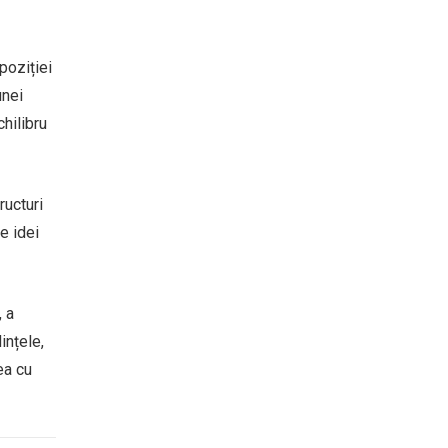
poziției
unei
hilibru
ructuri
e idei
, a
ințele,
ea cu