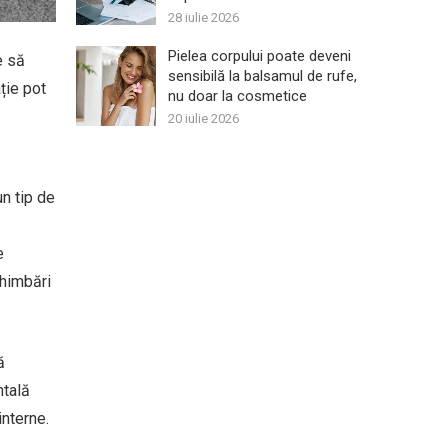
28 iulie 2026
Pielea corpului poate deveni
e să
sensibilă la balsamul de rufe,
ție pot
nu doar la cosmetice
20 iulie 2026
un tip de
e
chimbări
ă
ntală
interne.