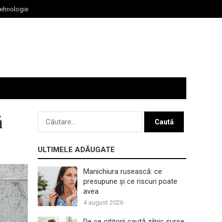
ehnologie
Caută
ă
după:
ULTIMELE ADĂUGATE
Manichiura rusească: ce
presupune și ce riscuri poate
avea
4 august 2026
De ce cititorii caută zilnic surse