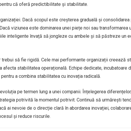
ntru că oferă predictibilitate și stabilitate.
ganizației. Dacă scopul este creșterea graduală și consolidarea 
. Dacă viziunea este dominarea unei piețe noi sau transformarea 
iile inteligente învață să jongleze cu ambele și să păstreze un ec
r trebui să fie rigidă. Cele mai performante organizații creează st
a afecta stabilitatea operațională. Echipe dedicate, incubatoare d
e pentru a combina stabilitatea cu inovația radicală.
 evoluția pe termen lung a unei companii. Înțelegerea diferențelor
 strategia potrivită la momentul potrivit. Continuă să urmărești tend
acă ai nevoie de o direcție clară în abordarea inovației, colaborar
cesul și reduce riscurile.