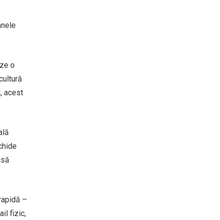
anele
eze o
cultură
, acest
ală
schide
nsă
rapidă –
l fizic,