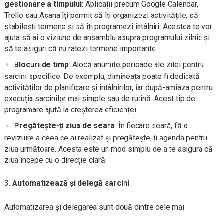
gestionare a timpului
: Aplicații precum Google Calendar,
Trello sau Asana îți permit să îți organizezi activitățile, să
stabilești termene și să îți programezi întâlniri. Acestea te vor
ajuta să ai o viziune de ansamblu asupra programului zilnic și
să te asiguri că nu ratezi termene importante.
Blocuri de timp
: Alocă anumite perioade ale zilei pentru
sarcini specifice. De exemplu, dimineața poate fi dedicată
activităților de planificare și întâlnirilor, iar după-amiaza pentru
execuția sarcinilor mai simple sau de rutină. Acest tip de
programare ajută la creșterea eficienței.
Pregătește-ți ziua de seara
: În fiecare seară, fă o
revizuire a ceea ce ai realizat și pregătește-ți agenda pentru
ziua următoare. Acesta este un mod simplu de a te asigura că
ziua începe cu o direcție clară.
Automatizează și delegă sarcini
Automatizarea și delegarea sunt două dintre cele mai