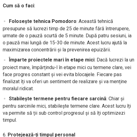
Cum să o faci
:
Folosește tehnica Pomodoro
: Această tehnică
presupune să lucrezi timp de 25 de minute fără întrerupere,
urmate de o pauză scurtă de 5 minute. După patru sesiuni, ia
o pauză mai lungă de 15-30 de minute. Acest lucru ajută la
maximizarea concentrării și la prevenirea epuizării.
Împarte proiectele mari în etape mici
: Dacă lucrezi la un
proiect mare, împărțindu-l în etape mici cu termene clare, vei
face progres constant și vei evita blocajele. Fiecare pas
finalizat îți va oferi un sentiment de realizare și va menține
moralul ridicat.
Stabilește termene pentru fiecare sarcină
: Chiar și
pentru sarcinile mici, stabilește termene clare. Acest lucru îți
va permite să ții sub control progresul și să îți optimizezi
timpul.
Protejează-ți timpul personal