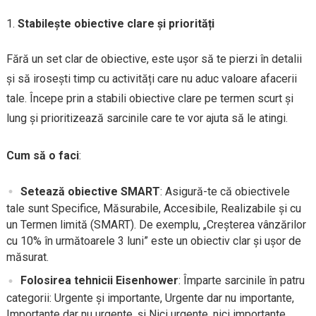
Stabilește obiective clare și priorități
Fără un set clar de obiective, este ușor să te pierzi în detalii
și să irosești timp cu activități care nu aduc valoare afacerii
tale. Începe prin a stabili obiective clare pe termen scurt și
lung și prioritizează sarcinile care te vor ajuta să le atingi.
Cum să o faci
:
Setează obiective SMART
: Asigură-te că obiectivele
tale sunt Specifice, Măsurabile, Accesibile, Realizabile și cu
un Termen limită (SMART). De exemplu, „Creșterea vânzărilor
cu 10% în următoarele 3 luni” este un obiectiv clar și ușor de
măsurat.
Folosirea tehnicii Eisenhower
: Împarte sarcinile în patru
categorii: Urgente și importante, Urgente dar nu importante,
Importante dar nu urgente, și Nici urgente, nici importante.