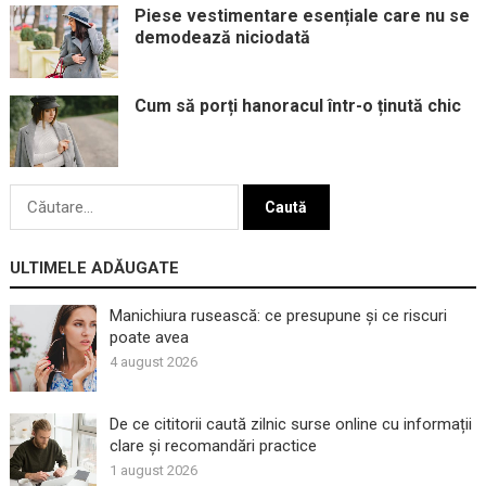
Piese vestimentare esențiale care nu se
demodează niciodată
Cum să porți hanoracul într-o ținută chic
Caută
după:
ULTIMELE ADĂUGATE
Manichiura rusească: ce presupune și ce riscuri
poate avea
4 august 2026
De ce cititorii caută zilnic surse online cu informații
clare și recomandări practice
1 august 2026