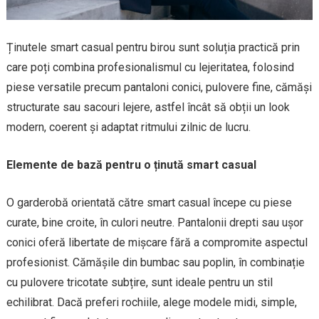
Ținutele smart casual pentru birou sunt soluția practică prin
care poți combina profesionalismul cu lejeritatea, folosind
piese versatile precum pantaloni conici, pulovere fine, cămăși
structurate sau sacouri lejere, astfel încât să obții un look
modern, coerent și adaptat ritmului zilnic de lucru.
Elemente de bază pentru o ținută smart casual
O garderobă orientată către smart casual începe cu piese
curate, bine croite, în culori neutre. Pantalonii drepti sau ușor
conici oferă libertate de mișcare fără a compromite aspectul
profesionist. Cămășile din bumbac sau poplin, în combinație
cu pulovere tricotate subțire, sunt ideale pentru un stil
echilibrat. Dacă preferi rochiile, alege modele midi, simple,