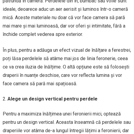
pătrundă în cameră. Perdelele din in, bumbac sau voile sunt
ideale, deoarece aduc un aer aerisit și luminos într-o cameră
mică. Aceste materiale nu doar că vor face camera să pară
mai mare și mai luminoasă, dar vor oferi și intimitate, fără a
închide complet vederea spre exterior.
În plus, pentru a adăuga un efect vizual de înălțare a ferestrei,
poți lăsa perdelele să atârne mai jos de linia feronerie, ceea
ce va crea iluzia de înălțime. O altă opțiune este să folosești
draperii în nuanțe deschise, care vor reflecta lumina și vor
face camera să pară mai spațioasă.
Alege un design vertical pentru perdele
Pentru a maximiza înălțimea unei feronierii mici, optează
pentru un design vertical. Aceasta înseamnă că perdelele sau
draperiile vor atârna de-a lungul întregii lățimi a feronierii, dar