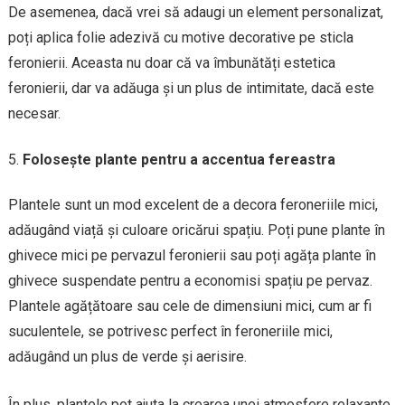
De asemenea, dacă vrei să adaugi un element personalizat,
poți aplica folie adezivă cu motive decorative pe sticla
feronierii. Aceasta nu doar că va îmbunătăți estetica
feronierii, dar va adăuga și un plus de intimitate, dacă este
necesar.
Folosește plante pentru a accentua fereastra
Plantele sunt un mod excelent de a decora feroneriile mici,
adăugând viață și culoare oricărui spațiu. Poți pune plante în
ghivece mici pe pervazul feronierii sau poți agăța plante în
ghivece suspendate pentru a economisi spațiu pe pervaz.
Plantele agățătoare sau cele de dimensiuni mici, cum ar fi
suculentele, se potrivesc perfect în feroneriile mici,
adăugând un plus de verde și aerisire.
În plus, plantele pot ajuta la crearea unei atmosfere relaxante