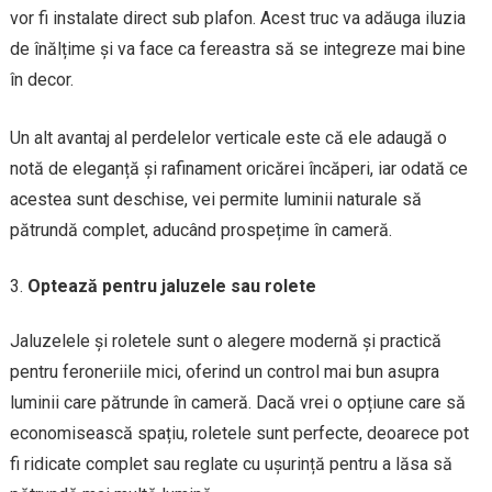
vor fi instalate direct sub plafon. Acest truc va adăuga iluzia
de înălțime și va face ca fereastra să se integreze mai bine
în decor.
Un alt avantaj al perdelelor verticale este că ele adaugă o
notă de eleganță și rafinament oricărei încăperi, iar odată ce
acestea sunt deschise, vei permite luminii naturale să
pătrundă complet, aducând prospețime în cameră.
Optează pentru jaluzele sau rolete
Jaluzelele și roletele sunt o alegere modernă și practică
pentru feroneriile mici, oferind un control mai bun asupra
luminii care pătrunde în cameră. Dacă vrei o opțiune care să
economisească spațiu, roletele sunt perfecte, deoarece pot
fi ridicate complet sau reglate cu ușurință pentru a lăsa să