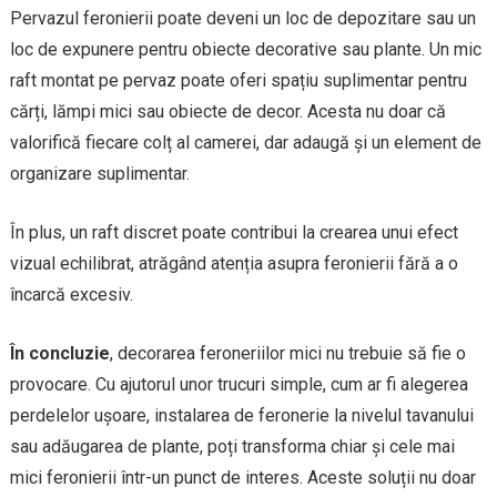
Pervazul feronierii poate deveni un loc de depozitare sau un
loc de expunere pentru obiecte decorative sau plante. Un mic
raft montat pe pervaz poate oferi spațiu suplimentar pentru
cărți, lămpi mici sau obiecte de decor. Acesta nu doar că
valorifică fiecare colț al camerei, dar adaugă și un element de
organizare suplimentar.
În plus, un raft discret poate contribui la crearea unui efect
vizual echilibrat, atrăgând atenția asupra feronierii fără a o
încarcă excesiv.
În concluzie
, decorarea feroneriilor mici nu trebuie să fie o
provocare. Cu ajutorul unor trucuri simple, cum ar fi alegerea
perdelelor ușoare, instalarea de feronerie la nivelul tavanului
sau adăugarea de plante, poți transforma chiar și cele mai
mici feronierii într-un punct de interes. Aceste soluții nu doar